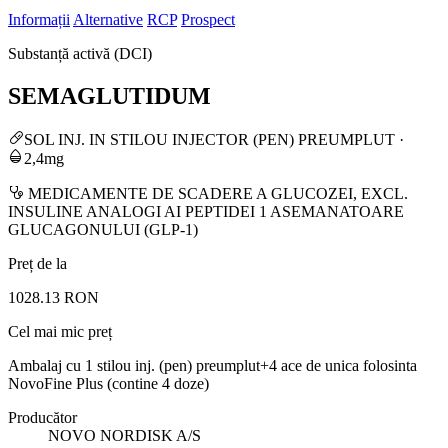
Informații
Alternative
RCP
Prospect
Substanță activă (DCI)
SEMAGLUTIDUM
SOL INJ. IN STILOU INJECTOR (PEN) PREUMPLUT
·
2,4mg
MEDICAMENTE DE SCADERE A GLUCOZEI, EXCL.
INSULINE ANALOGI AI PEPTIDEI 1 ASEMANATOARE
GLUCAGONULUI (GLP-1)
Preț de la
1028.13 RON
Cel mai mic preț
Ambalaj cu 1 stilou inj. (pen) preumplut+4 ace de unica folosinta
NovoFine Plus (contine 4 doze)
Producător
NOVO NORDISK A/S