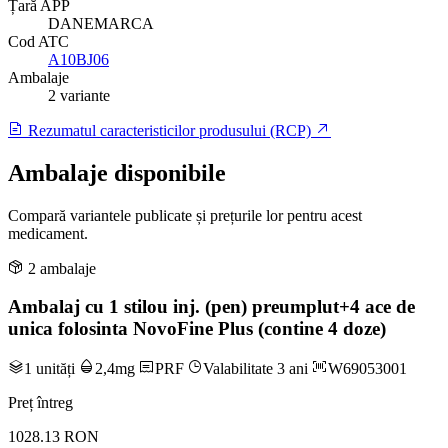
Țară APP
DANEMARCA
Cod ATC
A10BJ06
Ambalaje
2 variante
Rezumatul caracteristicilor produsului (RCP)
Ambalaje disponibile
Compară variantele publicate și prețurile lor pentru acest
medicament.
2 ambalaje
Ambalaj cu 1 stilou inj. (pen) preumplut+4 ace de
unica folosinta NovoFine Plus (contine 4 doze)
1 unități
2,4mg
PRF
Valabilitate 3 ani
W69053001
Preț întreg
1028.13 RON