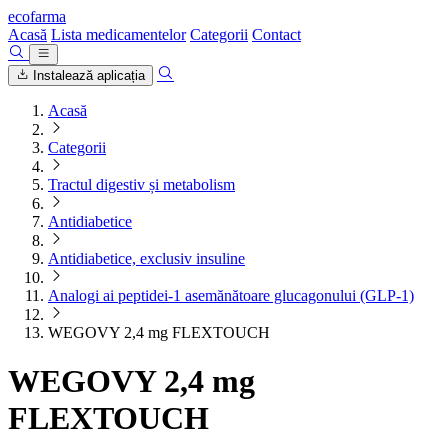
ecofarma
Acasă
Lista medicamentelor
Categorii
Contact
Instalează aplicația
Acasă
Categorii
Tractul digestiv și metabolism
Antidiabetice
Antidiabetice, exclusiv insuline
Analogi ai peptidei-1 asemănătoare glucagonului (GLP-1)
WEGOVY 2,4 mg FLEXTOUCH
WEGOVY 2,4 mg
FLEXTOUCH