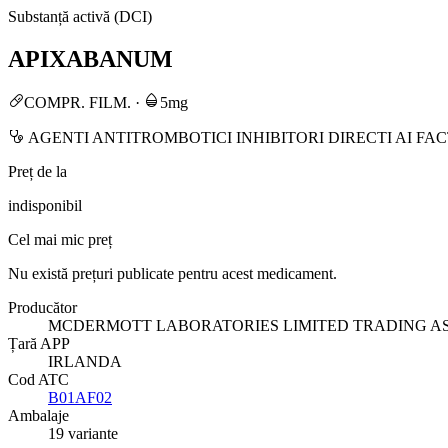
Substanță activă (DCI)
APIXABANUM
COMPR. FILM.
·
5mg
AGENTI ANTITROMBOTICI INHIBITORI DIRECTI AI FA
Preț de la
indisponibil
Cel mai mic preț
Nu există prețuri publicate pentru acest medicament.
Producător
MCDERMOTT LABORATORIES LIMITED TRADING A
Țară APP
IRLANDA
Cod ATC
B01AF02
Ambalaje
19 variante