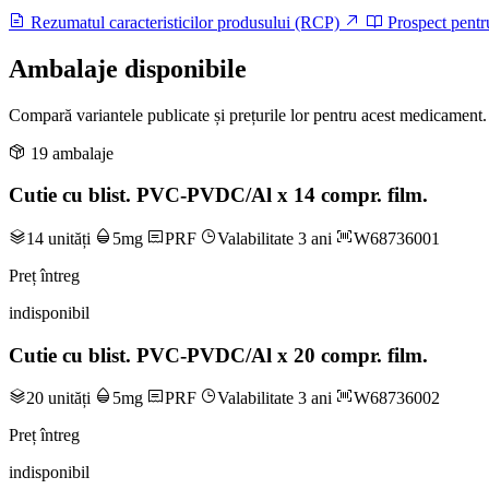
Rezumatul caracteristicilor produsului (RCP)
Prospect pentr
Ambalaje disponibile
Compară variantele publicate și prețurile lor pentru acest medicament.
19 ambalaje
Cutie cu blist. PVC-PVDC/Al x 14 compr. film.
14 unități
5mg
PRF
Valabilitate 3 ani
W68736001
Preț întreg
indisponibil
Cutie cu blist. PVC-PVDC/Al x 20 compr. film.
20 unități
5mg
PRF
Valabilitate 3 ani
W68736002
Preț întreg
indisponibil