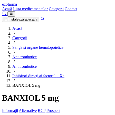
ecofarma
Acasă
Lista medicamentelor
Categorii
Contact
Instalează aplicația
Acasă
Categorii
Sânge și organe hematopoietice
Antitrombotice
Antitrombotice
Inhibitori direcți ai factorului Xa
BANXIOL 5 mg
BANXIOL 5 mg
Informații
Alternative
RCP
Prospect