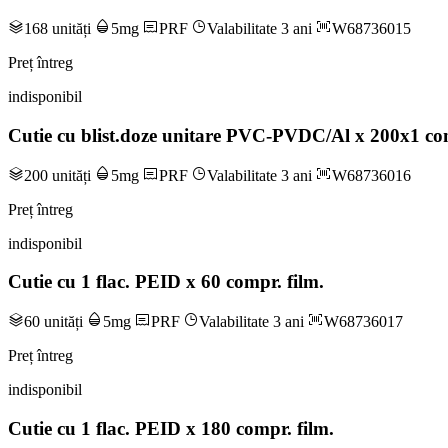
168 unități
5mg
PRF
Valabilitate 3 ani
W68736015
Preț întreg
indisponibil
Cutie cu blist.doze unitare PVC-PVDC/Al x 200x1 com
200 unități
5mg
PRF
Valabilitate 3 ani
W68736016
Preț întreg
indisponibil
Cutie cu 1 flac. PEID x 60 compr. film.
60 unități
5mg
PRF
Valabilitate 3 ani
W68736017
Preț întreg
indisponibil
Cutie cu 1 flac. PEID x 180 compr. film.