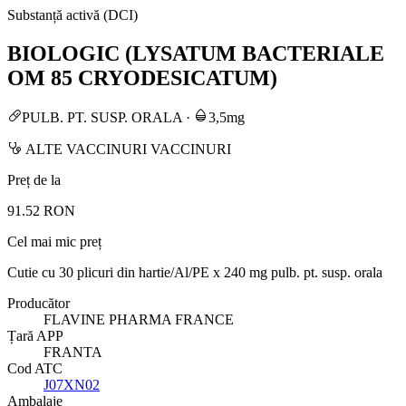
Substanță activă (DCI)
BIOLOGIC (LYSATUM BACTERIALE
OM 85 CRYODESICATUM)
PULB. PT. SUSP. ORALA
·
3,5mg
ALTE VACCINURI VACCINURI
Preț de la
91.52 RON
Cel mai mic preț
Cutie cu 30 plicuri din hartie/Al/PE x 240 mg pulb. pt. susp. orala
Producător
FLAVINE PHARMA FRANCE
Țară APP
FRANTA
Cod ATC
J07XN02
Ambalaje