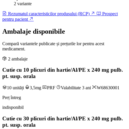
2 variante
Rezumatul caracteristicilor produsului (RCP)
Prospect
pentru pacient
Ambalaje disponibile
Compară variantele publicate și prețurile lor pentru acest
medicament.
2 ambalaje
Cutie cu 10 plicuri din hartie/Al/PE x 240 mg pulb.
pt. susp. orala
10 unități
3,5mg
PRF
Valabilitate 3 ani
W68630001
Preț întreg
indisponibil
Cutie cu 30 plicuri din hartie/Al/PE x 240 mg pulb.
pt. susp. orala