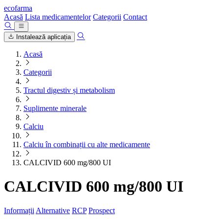
ecofarma
Acasă
Lista medicamentelor
Categorii
Contact
Instalează aplicația
Acasă
Categorii
Tractul digestiv și metabolism
Suplimente minerale
Calciu
Calciu în combinații cu alte medicamente
CALCIVID 600 mg/800 UI
CALCIVID 600 mg/800 UI
Informații
Alternative
RCP
Prospect