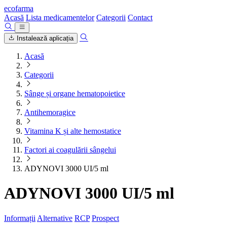
ecofarma
Acasă
Lista medicamentelor
Categorii
Contact
Instalează aplicația
Acasă
Categorii
Sânge și organe hematopoietice
Antihemoragice
Vitamina K și alte hemostatice
Factori ai coagulării sângelui
ADYNOVI 3000 UI/5 ml
ADYNOVI 3000 UI/5 ml
Informații
Alternative
RCP
Prospect