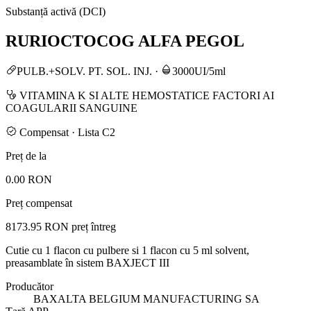
Substanță activă (DCI)
RURIOCTOCOG ALFA PEGOL
PULB.+SOLV. PT. SOL. INJ.
·
3000UI/5ml
VITAMINA K SI ALTE HEMOSTATICE FACTORI AI
COAGULARII SANGUINE
Compensat · Lista C2
Preț de la
0.00 RON
Preț compensat
8173.95 RON
preț întreg
Cutie cu 1 flacon cu pulbere si 1 flacon cu 5 ml solvent,
preasamblate în sistem BAXJECT III
Producător
BAXALTA BELGIUM MANUFACTURING SA