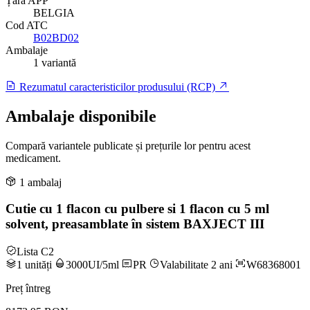
Țară APP
BELGIA
Cod ATC
B02BD02
Ambalaje
1 variantă
Rezumatul caracteristicilor produsului (RCP)
Ambalaje disponibile
Compară variantele publicate și prețurile lor pentru acest
medicament.
1 ambalaj
Cutie cu 1 flacon cu pulbere si 1 flacon cu 5 ml
solvent, preasamblate în sistem BAXJECT III
Lista C2
1 unități
3000UI/5ml
PR
Valabilitate 2 ani
W68368001
Preț întreg