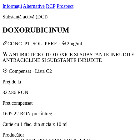
Informații
Alternative
RCP
Prospect
Substanță activă (DCI)
DOXORUBICINUM
CONC. PT. SOL. PERF.
·
2mg/ml
ANTIBIOTICE CITOTOXICE SI SUBSTANTE INRUDITE
ANTRACICLINE SI SUBSTANTE INRUDITE
Compensat · Lista C2
Preț de la
322.86 RON
Preț compensat
1695.22 RON
preț întreg
Cutie cu 1 flac. din sticla x 10 ml
Producător