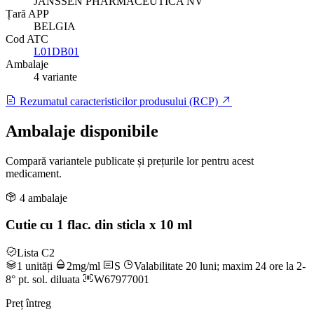
JANSSEN PHARMACEUTICA NV
Țară APP
BELGIA
Cod ATC
L01DB01
Ambalaje
4 variante
Rezumatul caracteristicilor produsului (RCP)
Ambalaje disponibile
Compară variantele publicate și prețurile lor pentru acest
medicament.
4 ambalaje
Cutie cu 1 flac. din sticla x 10 ml
Lista C2
1 unități
2mg/ml
S
Valabilitate 20 luni; maxim 24 ore la 2-
8° pt. sol. diluata
W67977001
Preț întreg