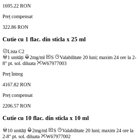
1695.22 RON
Preț compensat
322.86 RON
Cutie cu 1 flac. din sticla x 25 ml
Lista C2
1 unități
2mg/ml
S
Valabilitate 20 luni; maxim 24 ore la 2-
8° pt. sol. diluata
W67977003
Preț întreg
4167.82 RON
Preț compensat
2206.57 RON
Cutie cu 10 flac. din sticla x 10 ml
10 unități
2mg/ml
S
Valabilitate 20 luni; maxim 24 ore la
2-8° pt. sol. diluata
W67977002