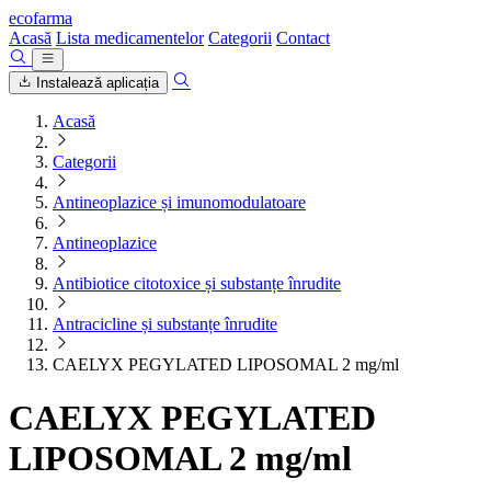
ecofarma
Acasă
Lista medicamentelor
Categorii
Contact
Instalează aplicația
Acasă
Categorii
Antineoplazice și imunomodulatoare
Antineoplazice
Antibiotice citotoxice și substanțe înrudite
Antracicline și substanțe înrudite
CAELYX PEGYLATED LIPOSOMAL 2 mg/ml
CAELYX PEGYLATED
LIPOSOMAL 2 mg/ml