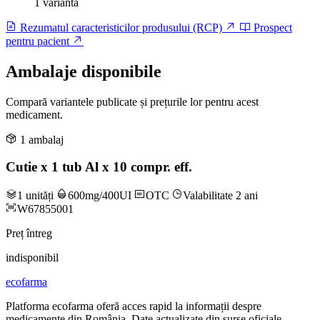
1 variantă
Rezumatul caracteristicilor produsului (RCP)
Prospect
pentru pacient
Ambalaje disponibile
Compară variantele publicate și prețurile lor pentru acest
medicament.
1 ambalaj
Cutie x 1 tub Al x 10 compr. eff.
1 unități
600mg/400UI
OTC
Valabilitate 2 ani
W67855001
Preț întreg
indisponibil
ecofarma
Platforma ecofarma oferă acces rapid la informații despre
medicamente din România. Date actualizate din surse oficiale.