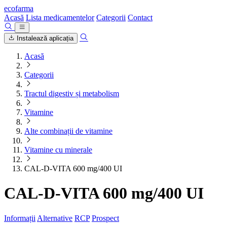
ecofarma
Acasă
Lista medicamentelor
Categorii
Contact
Instalează aplicația
Acasă
Categorii
Tractul digestiv și metabolism
Vitamine
Alte combinații de vitamine
Vitamine cu minerale
CAL-D-VITA 600 mg/400 UI
CAL-D-VITA 600 mg/400 UI
Informații
Alternative
RCP
Prospect