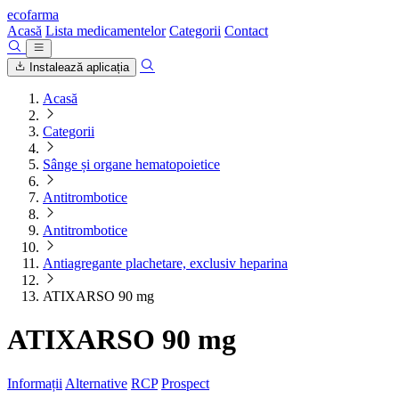
ecofarma
Acasă
Lista medicamentelor
Categorii
Contact
Instalează aplicația
Acasă
Categorii
Sânge și organe hematopoietice
Antitrombotice
Antitrombotice
Antiagregante plachetare, exclusiv heparina
ATIXARSO 90 mg
ATIXARSO 90 mg
Informații
Alternative
RCP
Prospect