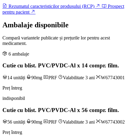
Rezumatul caracteristicilor produsului (RCP)
Prospect
pentru pacient
Ambalaje disponibile
Compară variantele publicate și prețurile lor pentru acest
medicament.
6 ambalaje
Cutie cu blist. PVC/PVDC-Al x 14 compr. film.
14 unități
90mg
PRF
Valabilitate 3 ani
W67743001
Preț întreg
indisponibil
Cutie cu blist. PVC/PVDC-Al x 56 compr. film.
56 unități
90mg
PRF
Valabilitate 3 ani
W67743002
Preț întreg