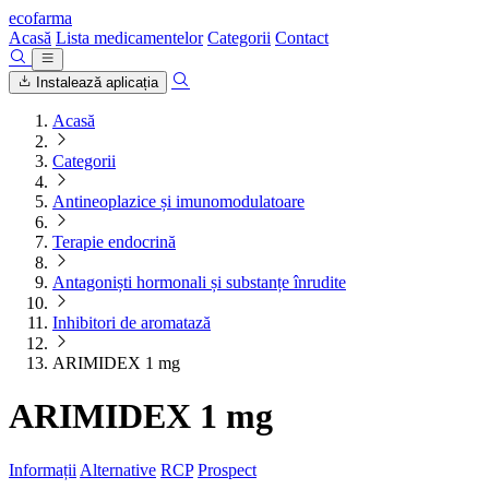
ecofarma
Acasă
Lista medicamentelor
Categorii
Contact
Instalează aplicația
Acasă
Categorii
Antineoplazice și imunomodulatoare
Terapie endocrină
Antagoniști hormonali și substanțe înrudite
Inhibitori de aromatază
ARIMIDEX 1 mg
ARIMIDEX 1 mg
Informații
Alternative
RCP
Prospect