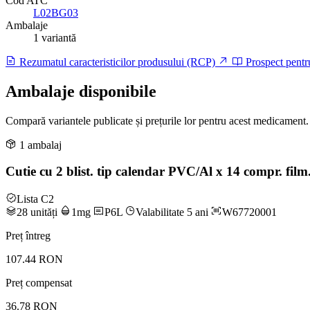
Cod ATC
L02BG03
Ambalaje
1 variantă
Rezumatul caracteristicilor produsului (RCP)
Prospect pentr
Ambalaje disponibile
Compară variantele publicate și prețurile lor pentru acest medicament.
1 ambalaj
Cutie cu 2 blist. tip calendar PVC/Al x 14 compr. film
Lista C2
28 unități
1mg
P6L
Valabilitate 5 ani
W67720001
Preț întreg
107.44 RON
Preț compensat
36.78 RON