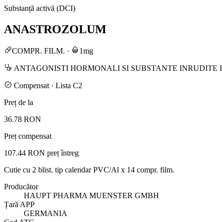
Substanță activă (DCI)
ANASTROZOLUM
COMPR. FILM.
·
1mg
ANTAGONISTI HORMONALI SI SUBSTANTE INRUDITE I
Compensat · Lista C2
Preț de la
36.78 RON
Preț compensat
107.44 RON
preț întreg
Cutie cu 2 blist. tip calendar PVC/Al x 14 compr. film.
Producător
HAUPT PHARMA MUENSTER GMBH
Țară APP
GERMANIA