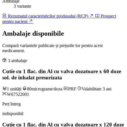
Ambalaje
3 variante
Rezumatul caracteristicilor produsului (RCP)
Prospect
pentru pacient
Ambalaje disponibile
Compară variantele publicate și prețurile lor pentru acest
medicament.
3 ambalaje
Cutie cu 1 flac. din Al cu valva dozatoare x 60 doze
sol. de inhalat presurizata
1 unități
80micrograme/doza
PRF
Valabilitate 3 ani
W67522001
Preț întreg
indisponibil
Cutie cu 1 flac. din Al cu valva dozatoare x 120 doze