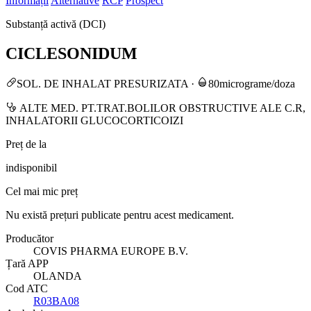
Informații
Alternative
RCP
Prospect
Substanță activă (DCI)
CICLESONIDUM
SOL. DE INHALAT PRESURIZATA
·
80micrograme/doza
ALTE MED. PT.TRAT.BOLILOR OBSTRUCTIVE ALE C.R,
INHALATORII GLUCOCORTICOIZI
Preț de la
indisponibil
Cel mai mic preț
Nu există prețuri publicate pentru acest medicament.
Producător
COVIS PHARMA EUROPE B.V.
Țară APP
OLANDA
Cod ATC
R03BA08