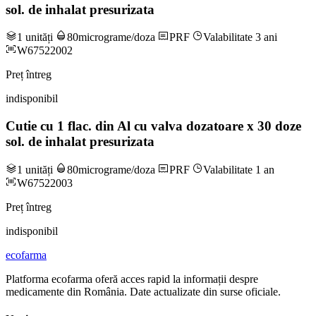
sol. de inhalat presurizata
1 unități
80micrograme/doza
PRF
Valabilitate 3 ani
W67522002
Preț întreg
indisponibil
Cutie cu 1 flac. din Al cu valva dozatoare x 30 doze
sol. de inhalat presurizata
1 unități
80micrograme/doza
PRF
Valabilitate 1 an
W67522003
Preț întreg
indisponibil
ecofarma
Platforma ecofarma oferă acces rapid la informații despre
medicamente din România. Date actualizate din surse oficiale.