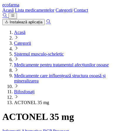
ecofarma
Acasă
Lista medicamentelor
Categorii
Contact
Instalează aplicația
Acasă
Categorii
Sistemul musculo-scheletic
Medicamente pentru tratamentul afecțiunilor osoase
Medicamente care influențează structura osoasă și
mineralizarea
Bifosfonați
ACTONEL 35 mg
ACTONEL 35 mg