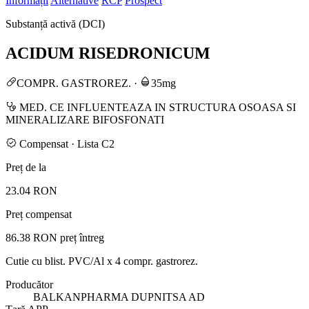
Informații
Alternative
RCP
Prospect
Substanță activă (DCI)
ACIDUM RISEDRONICUM
COMPR. GASTROREZ.
·
35mg
MED. CE INFLUENTEAZA IN STRUCTURA OSOASA SI
MINERALIZARE BIFOSFONATI
Compensat · Lista C2
Preț de la
23.04 RON
Preț compensat
86.38 RON
preț întreg
Cutie cu blist. PVC/Al x 4 compr. gastrorez.
Producător
BALKANPHARMA DUPNITSA AD