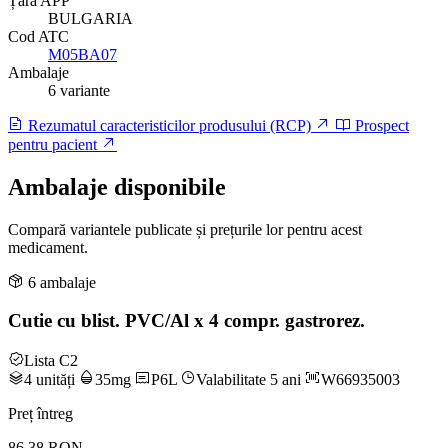
Țară APP
BULGARIA
Cod ATC
M05BA07
Ambalaje
6 variante
Rezumatul caracteristicilor produsului (RCP)
Prospect
pentru pacient
Ambalaje disponibile
Compară variantele publicate și prețurile lor pentru acest
medicament.
6 ambalaje
Cutie cu blist. PVC/Al x 4 compr. gastrorez.
Lista C2
4 unități
35mg
P6L
Valabilitate 5 ani
W66935003
Preț întreg
86.38 RON