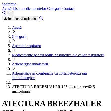
ecofarma
Acasă
Lista medicamentelor
Categorii
Contact
Instalează aplicația
Acasă
Categorii
Aparatul respirator
Medicamente pentru bolile obstructive ale căilor respiratorii
Adrenergice inhalatorii
Adrenergice în combinație cu corticosteroizi sau
anticolinergice
ATECTURA BREEZHALER 125 micrograme/62,5
micrograme
ATECTURA BREEZHALER