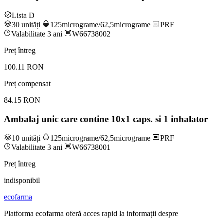
Lista D
30 unități
125micrograme/62,5micrograme
PRF
Valabilitate 3 ani
W66738002
Preț întreg
100.11 RON
Preț compensat
84.15 RON
Ambalaj unic care contine 10x1 caps. si 1 inhalator
10 unități
125micrograme/62,5micrograme
PRF
Valabilitate 3 ani
W66738001
Preț întreg
indisponibil
ecofarma
Platforma ecofarma oferă acces rapid la informații despre