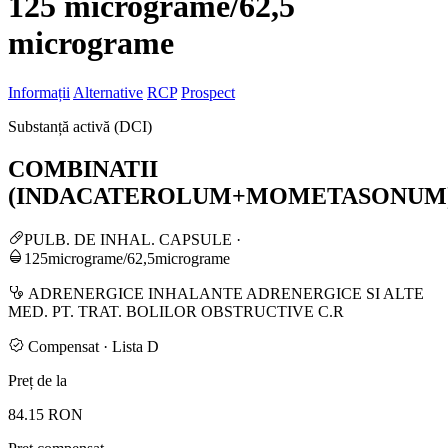
125 micrograme/62,5
micrograme
Informații
Alternative
RCP
Prospect
Substanță activă (DCI)
COMBINATII
(INDACATEROLUM+MOMETASONUM
PULB. DE INHAL. CAPSULE
·
125micrograme/62,5micrograme
ADRENERGICE INHALANTE ADRENERGICE SI ALTE
MED. PT. TRAT. BOLILOR OBSTRUCTIVE C.R
Compensat · Lista D
Preț de la
84.15 RON