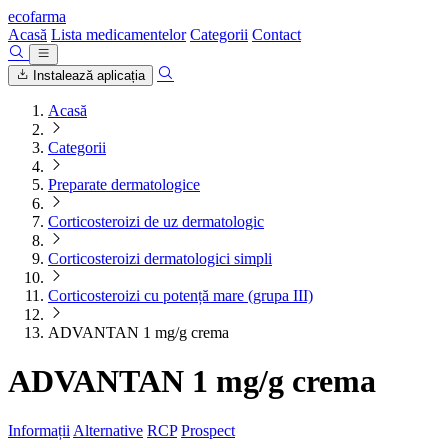
ecofarma
Acasă
Lista medicamentelor
Categorii
Contact
Instalează aplicația
Acasă
Categorii
Preparate dermatologice
Corticosteroizi de uz dermatologic
Corticosteroizi dermatologici simpli
Corticosteroizi cu potență mare (grupa III)
ADVANTAN 1 mg/g crema
ADVANTAN 1 mg/g crema
Informații
Alternative
RCP
Prospect