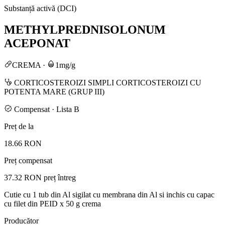
Substanță activă (DCI)
METHYLPREDNISOLONUM
ACEPONAT
CREMA
·
1mg/g
CORTICOSTEROIZI SIMPLI CORTICOSTEROIZI CU
POTENTA MARE (GRUP III)
Compensat · Lista B
Preț de la
18.66 RON
Preț compensat
37.32 RON
preț întreg
Cutie cu 1 tub din Al sigilat cu membrana din Al si inchis cu capac
cu filet din PEID x 50 g crema
Producător