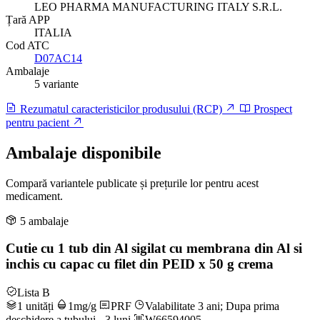
LEO PHARMA MANUFACTURING ITALY S.R.L.
Țară APP
ITALIA
Cod ATC
D07AC14
Ambalaje
5 variante
Rezumatul caracteristicilor produsului (RCP)
Prospect
pentru pacient
Ambalaje disponibile
Compară variantele publicate și prețurile lor pentru acest
medicament.
5 ambalaje
Cutie cu 1 tub din Al sigilat cu membrana din Al si
inchis cu capac cu filet din PEID x 50 g crema
Lista B
1 unități
1mg/g
PRF
Valabilitate 3 ani; Dupa prima
deschidere a tubului - 3 luni
W66594005