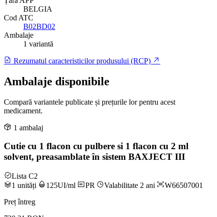
Țară APP
BELGIA
Cod ATC
B02BD02
Ambalaje
1 variantă
Rezumatul caracteristicilor produsului (RCP)
Ambalaje disponibile
Compară variantele publicate și prețurile lor pentru acest
medicament.
1 ambalaj
Cutie cu 1 flacon cu pulbere si 1 flacon cu 2 ml
solvent, preasamblate în sistem BAXJECT III
Lista C2
1 unități
125UI/ml
PR
Valabilitate 2 ani
W66507001
Preț întreg