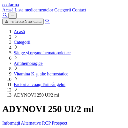
ecofarma
Acasă
Lista medicamentelor
Categorii
Contact
Instalează aplicația
Acasă
Categorii
Sânge și organe hematopoietice
Antihemoragice
Vitamina K și alte hemostatice
Factori ai coagulării sângelui
ADYNOVI 250 UI/2 ml
ADYNOVI 250 UI/2 ml
Informații
Alternative
RCP
Prospect