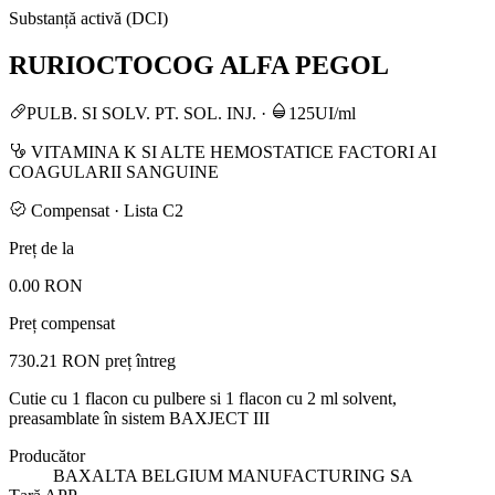
Substanță activă (DCI)
RURIOCTOCOG ALFA PEGOL
PULB. SI SOLV. PT. SOL. INJ.
·
125UI/ml
VITAMINA K SI ALTE HEMOSTATICE FACTORI AI
COAGULARII SANGUINE
Compensat · Lista C2
Preț de la
0.00 RON
Preț compensat
730.21 RON
preț întreg
Cutie cu 1 flacon cu pulbere si 1 flacon cu 2 ml solvent,
preasamblate în sistem BAXJECT III
Producător
BAXALTA BELGIUM MANUFACTURING SA