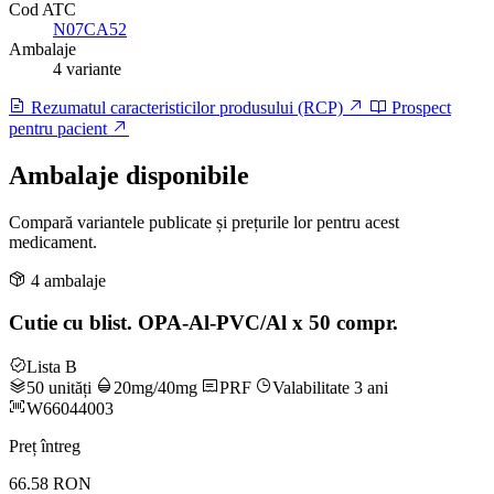
Cod ATC
N07CA52
Ambalaje
4 variante
Rezumatul caracteristicilor produsului (RCP)
Prospect
pentru pacient
Ambalaje disponibile
Compară variantele publicate și prețurile lor pentru acest
medicament.
4 ambalaje
Cutie cu blist. OPA-Al-PVC/Al x 50 compr.
Lista B
50 unități
20mg/40mg
PRF
Valabilitate 3 ani
W66044003
Preț întreg
66.58 RON