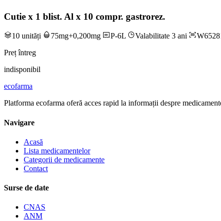
Cutie x 1 blist. Al x 10 compr. gastrorez.
10 unități
75mg+0,200mg
P-6L
Valabilitate 3 ani
W6528
Preț întreg
indisponibil
ecofarma
Platforma ecofarma oferă acces rapid la informații despre medicamente
Navigare
Acasă
Lista medicamentelor
Categorii de medicamente
Contact
Surse de date
CNAS
ANM