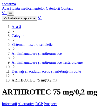
ecofarma
Acasă
Lista medicamentelor
Categorii
Contact
Instalează aplicația
Acasă
Categorii
Sistemul musculo-scheletic
Antiinflamatoare și antireumatice
Antiinflamatoare și antireumatice nesteroidiene
Derivați ai acidului acetic și substanțe înrudite
ARTHROTEC 75 mg/0,2 mg
ARTHROTEC 75 mg/0,2 mg
Informații
Alternative
RCP
Prospect