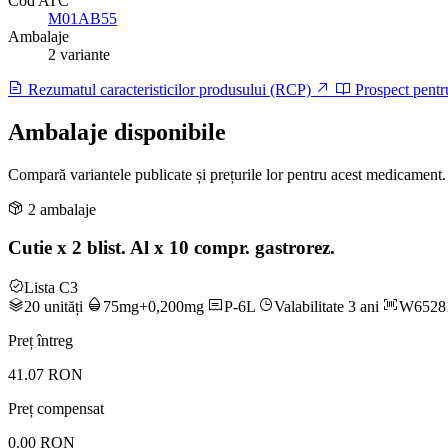
Cod ATC
M01AB55
Ambalaje
2 variante
Rezumatul caracteristicilor produsului (RCP)
Prospect pentr
Ambalaje disponibile
Compară variantele publicate și prețurile lor pentru acest medicament.
2 ambalaje
Cutie x 2 blist. Al x 10 compr. gastrorez.
Lista C3
20 unități
75mg+0,200mg
P-6L
Valabilitate 3 ani
W6528
Preț întreg
41.07 RON
Preț compensat
0.00 RON