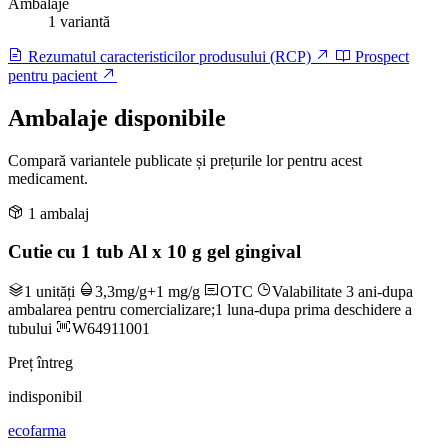
Ambalaje
1 variantă
Rezumatul caracteristicilor produsului (RCP)
Prospect
pentru pacient
Ambalaje disponibile
Compară variantele publicate și prețurile lor pentru acest
medicament.
1 ambalaj
Cutie cu 1 tub Al x 10 g gel gingival
1 unități
3,3mg/g+1 mg/g
OTC
Valabilitate 3 ani-dupa
ambalarea pentru comercializare;1 luna-dupa prima deschidere a
tubului
W64911001
Preț întreg
indisponibil
ecofarma