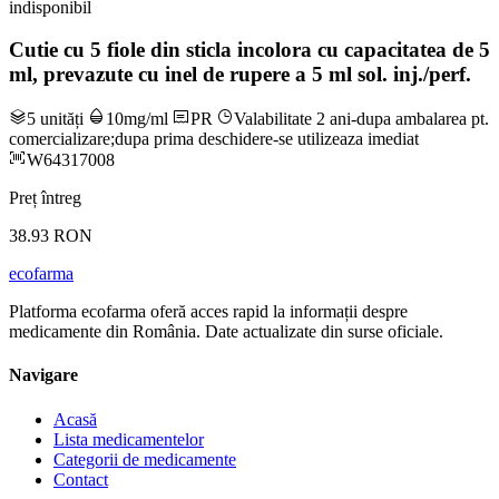
indisponibil
Cutie cu 5 fiole din sticla incolora cu capacitatea de 5
ml, prevazute cu inel de rupere a 5 ml sol. inj./perf.
5 unități
10mg/ml
PR
Valabilitate 2 ani-dupa ambalarea pt.
comercializare;dupa prima deschidere-se utilizeaza imediat
W64317008
Preț întreg
38.93 RON
ecofarma
Platforma ecofarma oferă acces rapid la informații despre
medicamente din România. Date actualizate din surse oficiale.
Navigare
Acasă
Lista medicamentelor
Categorii de medicamente
Contact