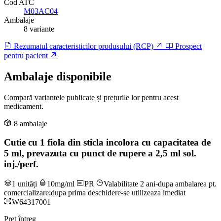
Cod ATC
M03AC04
Ambalaje
8 variante
Rezumatul caracteristicilor produsului (RCP)
Prospect
pentru pacient
Ambalaje disponibile
Compară variantele publicate și prețurile lor pentru acest
medicament.
8 ambalaje
Cutie cu 1 fiola din sticla incolora cu capacitatea de
5 ml, prevazuta cu punct de rupere a 2,5 ml sol.
inj./perf.
1 unități
10mg/ml
PR
Valabilitate 2 ani-dupa ambalarea pt.
comercializare;dupa prima deschidere-se utilizeaza imediat
W64317001
Preț întreg