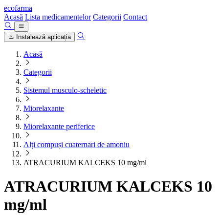
ecofarma
Acasă
Lista medicamentelor
Categorii
Contact
Instalează aplicația
Acasă
Categorii
Sistemul musculo-scheletic
Miorelaxante
Miorelaxante periferice
Alți compuși cuaternari de amoniu
ATRACURIUM KALCEKS 10 mg/ml
ATRACURIUM KALCEKS 10
mg/ml