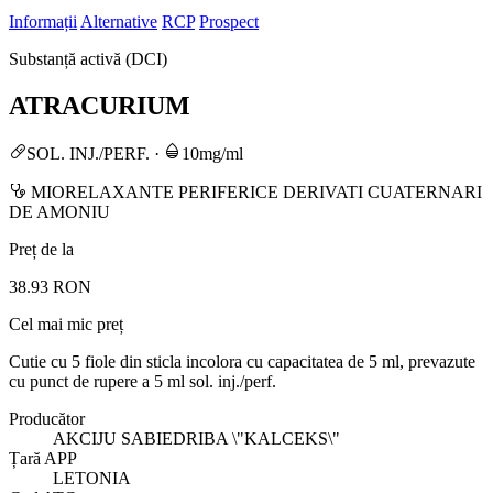
Informații
Alternative
RCP
Prospect
Substanță activă (DCI)
ATRACURIUM
SOL. INJ./PERF.
·
10mg/ml
MIORELAXANTE PERIFERICE DERIVATI CUATERNARI
DE AMONIU
Preț de la
38.93 RON
Cel mai mic preț
Cutie cu 5 fiole din sticla incolora cu capacitatea de 5 ml, prevazute
cu punct de rupere a 5 ml sol. inj./perf.
Producător
AKCIJU SABIEDRIBA \"KALCEKS\"
Țară APP
LETONIA