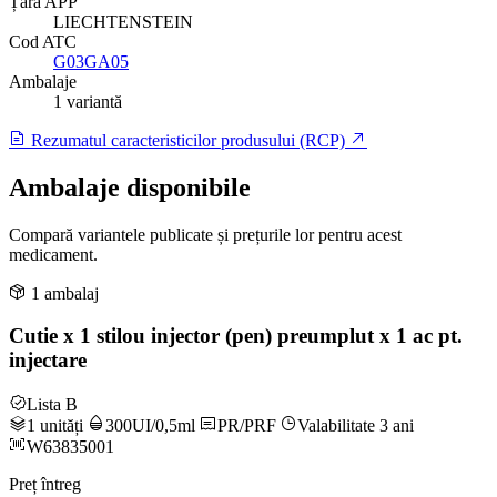
Țară APP
LIECHTENSTEIN
Cod ATC
G03GA05
Ambalaje
1 variantă
Rezumatul caracteristicilor produsului (RCP)
Ambalaje disponibile
Compară variantele publicate și prețurile lor pentru acest
medicament.
1 ambalaj
Cutie x 1 stilou injector (pen) preumplut x 1 ac pt.
injectare
Lista B
1 unități
300UI/0,5ml
PR/PRF
Valabilitate 3 ani
W63835001
Preț întreg