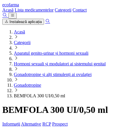
ecofarma
Acasă
Lista medicamentelor
Categorii
Contact
Instalează aplicația
Acasă
Categorii
Aparatul genito-urinar și hormoni sexuali
Hormoni sexuali și modulatori ai sistemului genital
Gonadotropine și alți stimulenți ai ovulației
Gonadotropine
BEMFOLA 300 UI/0,50 ml
BEMFOLA 300 UI/0,50 ml
Informații
Alternative
RCP
Prospect