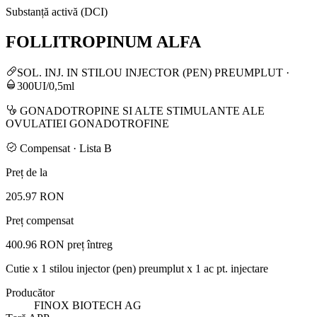
Substanță activă (DCI)
FOLLITROPINUM ALFA
SOL. INJ. IN STILOU INJECTOR (PEN) PREUMPLUT
·
300UI/0,5ml
GONADOTROPINE SI ALTE STIMULANTE ALE
OVULATIEI GONADOTROFINE
Compensat · Lista B
Preț de la
205.97 RON
Preț compensat
400.96 RON
preț întreg
Cutie x 1 stilou injector (pen) preumplut x 1 ac pt. injectare
Producător
FINOX BIOTECH AG