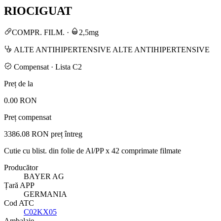
RIOCIGUAT
COMPR. FILM.
·
2,5mg
ALTE ANTIHIPERTENSIVE ALTE ANTIHIPERTENSIVE
Compensat · Lista C2
Preț de la
0.00 RON
Preț compensat
3386.08 RON
preț întreg
Cutie cu blist. din folie de Al/PP x 42 comprimate filmate
Producător
BAYER AG
Țară APP
GERMANIA
Cod ATC
C02KX05
Ambalaje