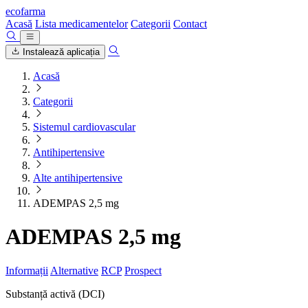
ecofarma
Acasă
Lista medicamentelor
Categorii
Contact
Instalează aplicația
Acasă
Categorii
Sistemul cardiovascular
Antihipertensive
Alte antihipertensive
ADEMPAS 2,5 mg
ADEMPAS 2,5 mg
Informații
Alternative
RCP
Prospect
Substanță activă (DCI)