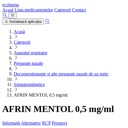
ecofarma
Acasă
Lista medicamentelor
Categorii
Contact
Instalează aplicația
Acasă
Categorii
Aparatul respirator
Preparate nazale
Decongestionante și alte preparate nazale de uz topic
Simpatomimetice
AFRIN MENTOL 0,5 mg/ml
AFRIN MENTOL 0,5 mg/ml
Informații
Alternative
RCP
Prospect