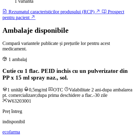
1 variantă
Rezumatul caracteristicilor produsului (RCP)
Prospect
pentru pacient
Ambalaje disponibile
Compară variantele publicate și prețurile lor pentru acest
medicament.
1 ambalaj
Cutie cu 1 flac. PEID inchis cu un pulverizator din
PP x 15 ml spray naz., sol.
1 unități
0,5mg/ml
OTC
Valabilitate 2 ani-dupa ambalarea
pt. comercializare;dupa prima deschidere a flac.-30 zile
W63203001
Preț întreg
indisponibil
ecofarma