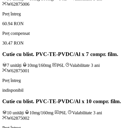
W62875006
Preț întreg
60.94 RON
Preț compensat
30.47 RON
Cutie cu blist. PVC-TE-PVDC/Al x 7 compr. film.
7 unități
10mg/160mg
P6L
Valabilitate 3 ani
W62875001
Preț întreg
indisponibil
Cutie cu blist. PVC-TE-PVDC/Al x 10 compr. film.
10 unități
10mg/160mg
P6L
Valabilitate 3 ani
W62875002
Preț întreg