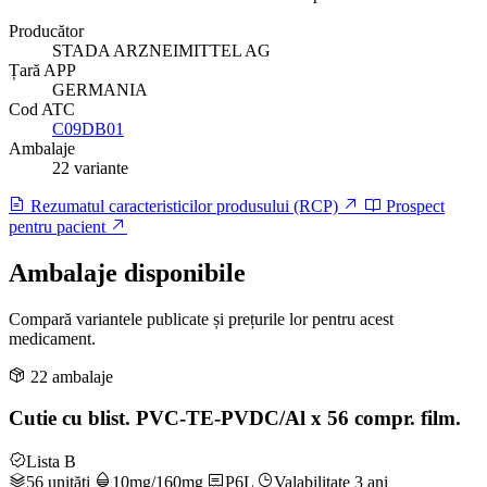
Producător
STADA ARZNEIMITTEL AG
Țară APP
GERMANIA
Cod ATC
C09DB01
Ambalaje
22 variante
Rezumatul caracteristicilor produsului (RCP)
Prospect
pentru pacient
Ambalaje disponibile
Compară variantele publicate și prețurile lor pentru acest
medicament.
22 ambalaje
Cutie cu blist. PVC-TE-PVDC/Al x 56 compr. film.
Lista B
56 unități
10mg/160mg
P6L
Valabilitate 3 ani