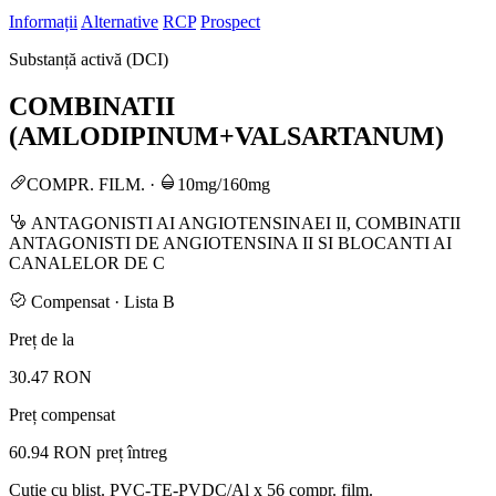
Informații
Alternative
RCP
Prospect
Substanță activă (DCI)
COMBINATII
(AMLODIPINUM+VALSARTANUM)
COMPR. FILM.
·
10mg/160mg
ANTAGONISTI AI ANGIOTENSINAEI II, COMBINATII
ANTAGONISTI DE ANGIOTENSINA II SI BLOCANTI AI
CANALELOR DE C
Compensat · Lista B
Preț de la
30.47 RON
Preț compensat
60.94 RON
preț întreg
Cutie cu blist. PVC-TE-PVDC/Al x 56 compr. film.