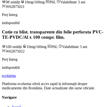
98 unități
10mg/160mg
P6L
Valabilitate 3 ani
W62875021
Preț întreg
indisponibil
Cutie cu blist. transparente din folie perforata PVC-
TE-PVDC/Al x 100 compr. film.
100 unități
10mg/160mg
P6L
Valabilitate 3 ani
W62875022
Preț întreg
indisponibil
ecofarma
Platforma ecofarma oferă acces rapid la informații despre
medicamente din România. Date actualizate din surse oficiale.
Navigare
Acasă