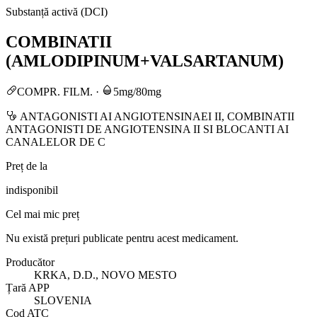
Substanță activă (DCI)
COMBINATII
(AMLODIPINUM+VALSARTANUM)
COMPR. FILM.
·
5mg/80mg
ANTAGONISTI AI ANGIOTENSINAEI II, COMBINATII
ANTAGONISTI DE ANGIOTENSINA II SI BLOCANTI AI
CANALELOR DE C
Preț de la
indisponibil
Cel mai mic preț
Nu există prețuri publicate pentru acest medicament.
Producător
KRKA, D.D., NOVO MESTO
Țară APP
SLOVENIA
Cod ATC