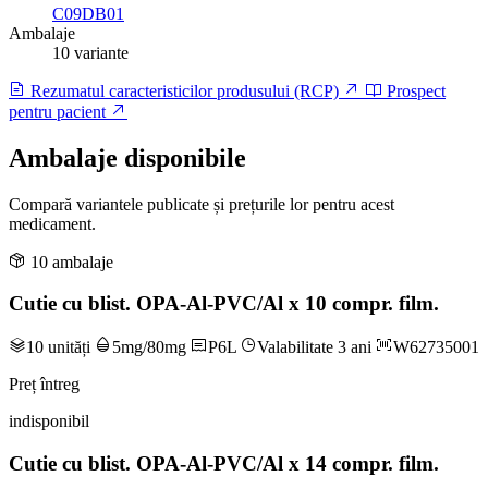
C09DB01
Ambalaje
10 variante
Rezumatul caracteristicilor produsului (RCP)
Prospect
pentru pacient
Ambalaje disponibile
Compară variantele publicate și prețurile lor pentru acest
medicament.
10 ambalaje
Cutie cu blist. OPA-Al-PVC/Al x 10 compr. film.
10 unități
5mg/80mg
P6L
Valabilitate 3 ani
W62735001
Preț întreg
indisponibil
Cutie cu blist. OPA-Al-PVC/Al x 14 compr. film.