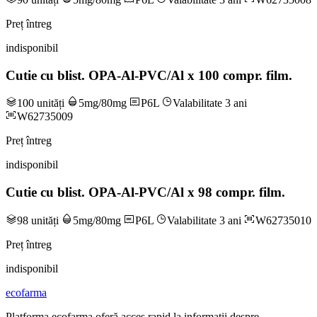
Preț întreg
indisponibil
Cutie cu blist. OPA-Al-PVC/Al x 100 compr. film.
100 unități
5mg/80mg
P6L
Valabilitate 3 ani
W62735009
Preț întreg
indisponibil
Cutie cu blist. OPA-Al-PVC/Al x 98 compr. film.
98 unități
5mg/80mg
P6L
Valabilitate 3 ani
W62735010
Preț întreg
indisponibil
ecofarma
Platforma ecofarma oferă acces rapid la informații despre