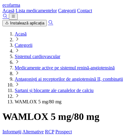
ecofarma
Acasă
Lista medicamentelor
Categorii
Contact
Instalează aplicația
Acasă
Categorii
Sistemul cardiovascular
Medicamente active pe sistemul renină-angiotensină
Antagoniști ai receptorilor de angiotensină II, combinații
Sartani și blocante ale canalelor de calciu
WAMLOX 5 mg/80 mg
WAMLOX 5 mg/80 mg
Informații
Alternative
RCP
Prospect