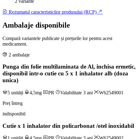
2 variante
Rezumatul caracteristicilor produsului (RCP)
Ambalaje disponibile
Compară variantele publicate și prețurile lor pentru acest
medicament.
2 ambalaje
Punga din folie multilaminata de Al, inchisa ermetic,
disponibil intr-o cutie cu 5 x 1 inhalator alb (doza
unica)
5 unități
4,5mg
PR
Valabilitate 3 ani
W62549001
Preț întreg
indisponibil
Cutie x 1 inhalator din policarbonat /otel inoxidabil
1 unități
4,5mg
PR
Valabilitate 3 ani
W62549002