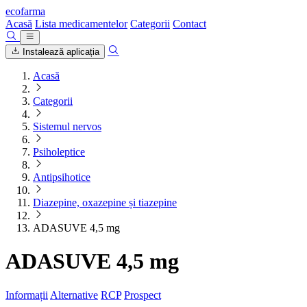
ecofarma
Acasă
Lista medicamentelor
Categorii
Contact
Instalează aplicația
Acasă
Categorii
Sistemul nervos
Psiholeptice
Antipsihotice
Diazepine, oxazepine și tiazepine
ADASUVE 4,5 mg
ADASUVE 4,5 mg
Informații
Alternative
RCP
Prospect