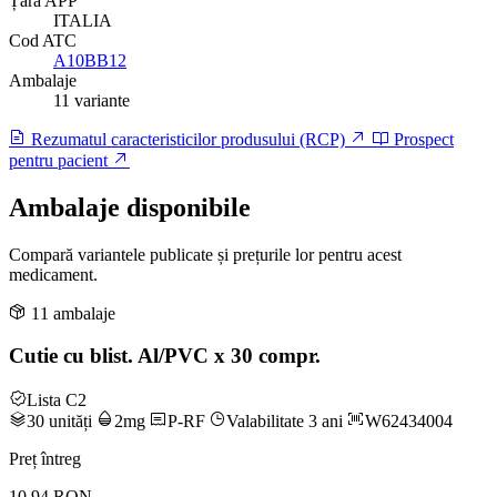
Țară APP
ITALIA
Cod ATC
A10BB12
Ambalaje
11 variante
Rezumatul caracteristicilor produsului (RCP)
Prospect
pentru pacient
Ambalaje disponibile
Compară variantele publicate și prețurile lor pentru acest
medicament.
11 ambalaje
Cutie cu blist. Al/PVC x 30 compr.
Lista C2
30 unități
2mg
P-RF
Valabilitate 3 ani
W62434004
Preț întreg
10.94 RON