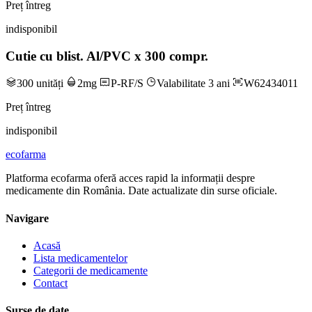
Preț întreg
indisponibil
Cutie cu blist. Al/PVC x 300 compr.
300 unități
2mg
P-RF/S
Valabilitate 3 ani
W62434011
Preț întreg
indisponibil
ecofarma
Platforma ecofarma oferă acces rapid la informații despre
medicamente din România. Date actualizate din surse oficiale.
Navigare
Acasă
Lista medicamentelor
Categorii de medicamente
Contact
Surse de date