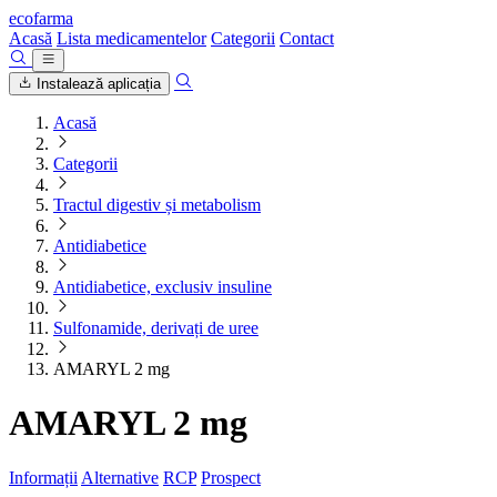
ecofarma
Acasă
Lista medicamentelor
Categorii
Contact
Instalează aplicația
Acasă
Categorii
Tractul digestiv și metabolism
Antidiabetice
Antidiabetice, exclusiv insuline
Sulfonamide, derivați de uree
AMARYL 2 mg
AMARYL 2 mg
Informații
Alternative
RCP
Prospect