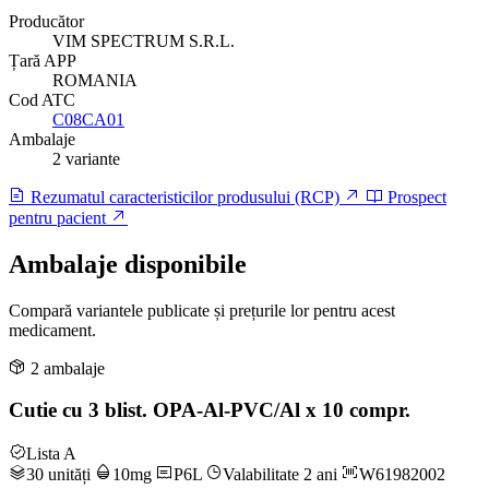
Producător
VIM SPECTRUM S.R.L.
Țară APP
ROMANIA
Cod ATC
C08CA01
Ambalaje
2 variante
Rezumatul caracteristicilor produsului (RCP)
Prospect
pentru pacient
Ambalaje disponibile
Compară variantele publicate și prețurile lor pentru acest
medicament.
2 ambalaje
Cutie cu 3 blist. OPA-Al-PVC/Al x 10 compr.
Lista A
30 unități
10mg
P6L
Valabilitate 2 ani
W61982002