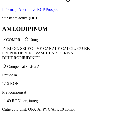
Informații
Alternative
RCP
Prospect
Substanță activă (DCI)
AMLODIPINUM
COMPR.
·
10mg
BLOC. SELECTIVE CANALE CALCIU CU EF.
PREPONDERENT VASCULAR DERIVATI
DIHIDROPIRIDINICI
Compensat · Lista A
Preț de la
1.15 RON
Preț compensat
11.49 RON
preț întreg
Cutie cu 3 blist. OPA-Al-PVC/Al x 10 compr.