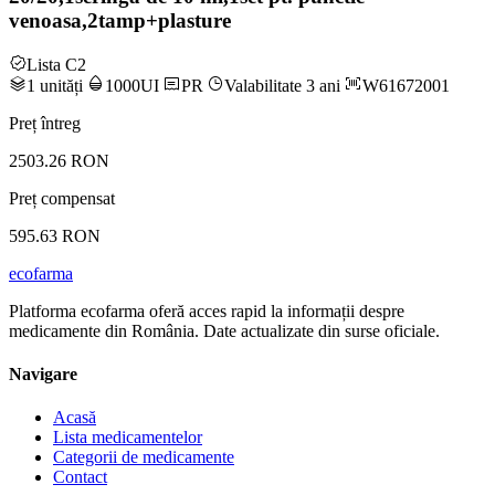
venoasa,2tamp+plasture
Lista C2
1 unități
1000UI
PR
Valabilitate 3 ani
W61672001
Preț întreg
2503.26 RON
Preț compensat
595.63 RON
ecofarma
Platforma ecofarma oferă acces rapid la informații despre
medicamente din România. Date actualizate din surse oficiale.
Navigare
Acasă
Lista medicamentelor
Categorii de medicamente
Contact