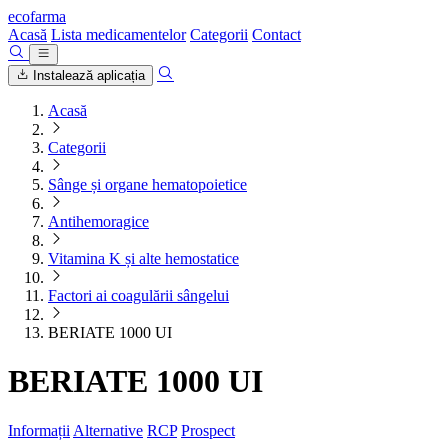
ecofarma
Acasă
Lista medicamentelor
Categorii
Contact
Instalează aplicația
Acasă
Categorii
Sânge și organe hematopoietice
Antihemoragice
Vitamina K și alte hemostatice
Factori ai coagulării sângelui
BERIATE 1000 UI
BERIATE 1000 UI
Informații
Alternative
RCP
Prospect