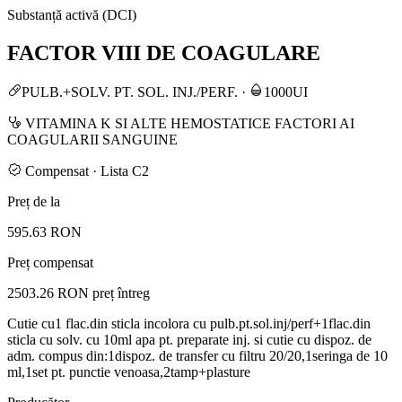
Substanță activă (DCI)
FACTOR VIII DE COAGULARE
PULB.+SOLV. PT. SOL. INJ./PERF.
·
1000UI
VITAMINA K SI ALTE HEMOSTATICE FACTORI AI
COAGULARII SANGUINE
Compensat · Lista C2
Preț de la
595.63 RON
Preț compensat
2503.26 RON
preț întreg
Cutie cu1 flac.din sticla incolora cu pulb.pt.sol.inj/perf+1flac.din
sticla cu solv. cu 10ml apa pt. preparate inj. si cutie cu dispoz. de
adm. compus din:1dispoz. de transfer cu filtru 20/20,1seringa de 10
ml,1set pt. punctie venoasa,2tamp+plasture