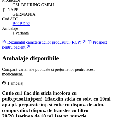
Producător
CSL BEHRING GMBH
Țară APP
GERMANIA
Cod ATC
B02BD02
Ambalaje
1 variantă
Rezumatul caracteristicilor produsului (RCP)
Prospect
pentru pacient
Ambalaje disponibile
Compară variantele publicate și prețurile lor pentru acest
medicament.
1 ambalaj
Cutie cu1 flac.din sticla incolora cu
pulb.pt.sol.inj/perf+1flac.din sticla cu solv. cu 10ml
apa pt. preparate inj. si cutie cu dispoz. de adm.
compus din:1dispoz. de transfer cu filtru
20/20,1seringa de 10 ml,1set pt. punctie