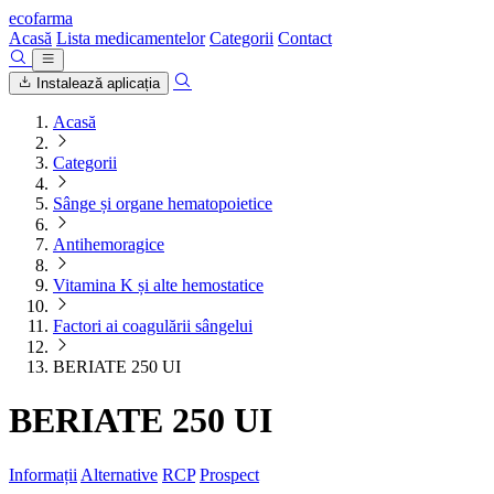
ecofarma
Acasă
Lista medicamentelor
Categorii
Contact
Instalează aplicația
Acasă
Categorii
Sânge și organe hematopoietice
Antihemoragice
Vitamina K și alte hemostatice
Factori ai coagulării sângelui
BERIATE 250 UI
BERIATE 250 UI
Informații
Alternative
RCP
Prospect