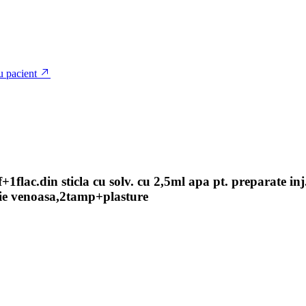
u pacient
rf+1flac.din sticla cu solv. cu 2,5ml apa pt. preparate i
ctie venoasa,2tamp+plasture