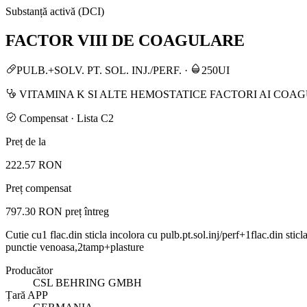
Substanță activă (DCI)
FACTOR VIII DE COAGULARE
PULB.+SOLV. PT. SOL. INJ./PERF.
·
250UI
VITAMINA K SI ALTE HEMOSTATICE FACTORI AI COA
Compensat · Lista C2
Preț de la
222.57 RON
Preț compensat
797.30 RON
preț întreg
Cutie cu1 flac.din sticla incolora cu pulb.pt.sol.inj/perf+1flac.din stic
punctie venoasa,2tamp+plasture
Producător
CSL BEHRING GMBH
Țară APP