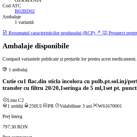
GERMANIA
Cod ATC
B02BD02
Ambalaje
1 variantă
Rezumatul caracteristicilor produsului (RCP)
Prospect pentr
Ambalaje disponibile
Compară variantele publicate și prețurile lor pentru acest medicament.
1 ambalaj
Cutie cu1 flac.din sticla incolora cu pulb.pt.sol.inj/pe
transfer cu filtru 20/20,1seringa de 5 ml,1set pt. pun
Lista C2
1 unități
250UI
PR
Valabilitate 3 ani
W61670001
Preț întreg
797.30 RON