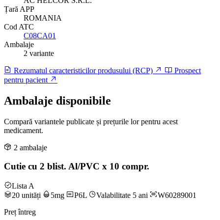
AC HELCOR S.R.L.
Țară APP
ROMANIA
Cod ATC
C08CA01
Ambalaje
2 variante
Rezumatul caracteristicilor produsului (RCP)
Prospect
pentru pacient
Ambalaje disponibile
Compară variantele publicate și prețurile lor pentru acest
medicament.
2 ambalaje
Cutie cu 2 blist. Al/PVC x 10 compr.
Lista A
20 unități
5mg
P6L
Valabilitate 5 ani
W60289001
Preț întreg