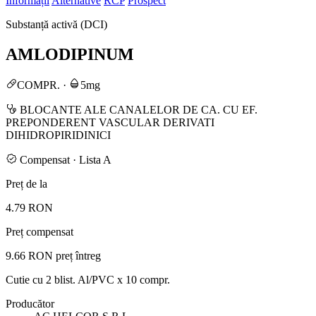
Informații
Alternative
RCP
Prospect
Substanță activă (DCI)
AMLODIPINUM
COMPR.
·
5mg
BLOCANTE ALE CANALELOR DE CA. CU EF.
PREPONDERENT VASCULAR DERIVATI
DIHIDROPIRIDINICI
Compensat · Lista A
Preț de la
4.79 RON
Preț compensat
9.66 RON
preț întreg
Cutie cu 2 blist. Al/PVC x 10 compr.
Producător