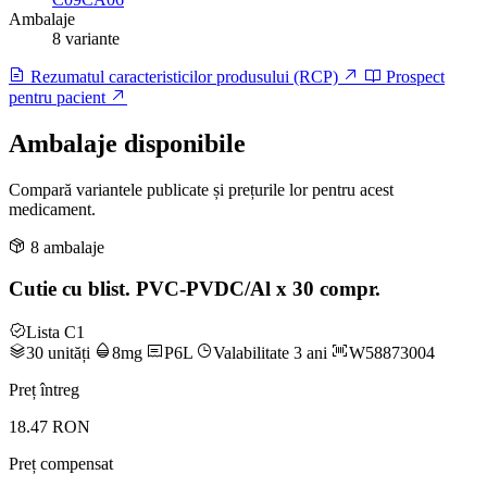
Ambalaje
8 variante
Rezumatul caracteristicilor produsului (RCP)
Prospect
pentru pacient
Ambalaje disponibile
Compară variantele publicate și prețurile lor pentru acest
medicament.
8 ambalaje
Cutie cu blist. PVC-PVDC/Al x 30 compr.
Lista C1
30 unități
8mg
P6L
Valabilitate 3 ani
W58873004
Preț întreg
18.47 RON
Preț compensat