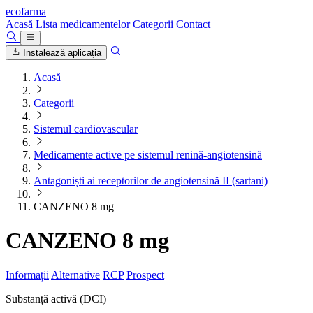
ecofarma
Acasă
Lista medicamentelor
Categorii
Contact
Instalează aplicația
Acasă
Categorii
Sistemul cardiovascular
Medicamente active pe sistemul renină-angiotensină
Antagoniști ai receptorilor de angiotensină II (sartani)
CANZENO 8 mg
CANZENO 8 mg
Informații
Alternative
RCP
Prospect
Substanță activă (DCI)