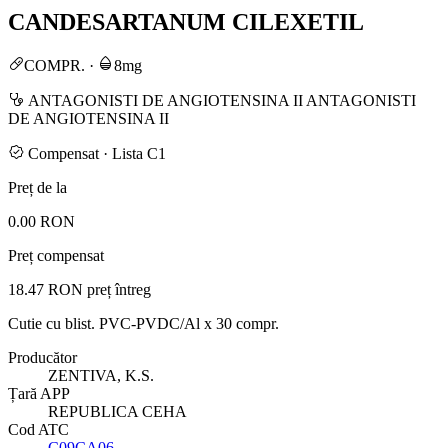
CANDESARTANUM CILEXETIL
COMPR.
·
8mg
ANTAGONISTI DE ANGIOTENSINA II ANTAGONISTI
DE ANGIOTENSINA II
Compensat · Lista C1
Preț de la
0.00 RON
Preț compensat
18.47 RON
preț întreg
Cutie cu blist. PVC-PVDC/Al x 30 compr.
Producător
ZENTIVA, K.S.
Țară APP
REPUBLICA CEHA
Cod ATC
C09CA06