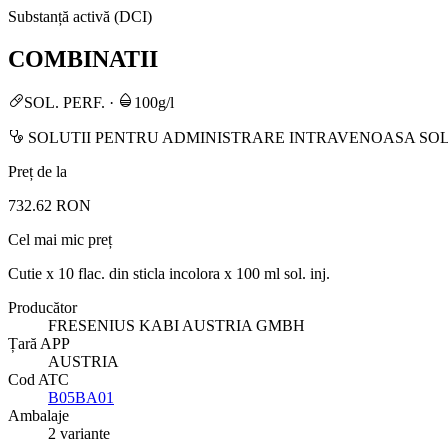
Substanță activă (DCI)
COMBINATII
SOL. PERF.
·
100g/l
SOLUTII PENTRU ADMINISTRARE INTRAVENOASA SOL
Preț de la
732.62 RON
Cel mai mic preț
Cutie x 10 flac. din sticla incolora x 100 ml sol. inj.
Producător
FRESENIUS KABI AUSTRIA GMBH
Țară APP
AUSTRIA
Cod ATC
B05BA01
Ambalaje
2 variante