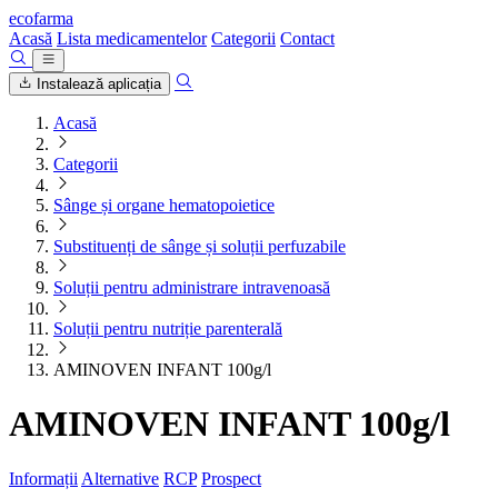
ecofarma
Acasă
Lista medicamentelor
Categorii
Contact
Instalează aplicația
Acasă
Categorii
Sânge și organe hematopoietice
Substituenți de sânge și soluții perfuzabile
Soluții pentru administrare intravenoasă
Soluții pentru nutriție parenterală
AMINOVEN INFANT 100g/l
AMINOVEN INFANT 100g/l
Informații
Alternative
RCP
Prospect