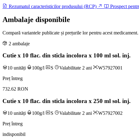
Rezumatul caracteristicilor produsului (RCP)
Prospect pentr
Ambalaje disponibile
Compară variantele publicate și prețurile lor pentru acest medicament.
2 ambalaje
Cutie x 10 flac. din sticla incolora x 100 ml sol. inj.
10 unități
100g/l
S
Valabilitate 2 ani
W57927001
Preț întreg
732.62 RON
Cutie x 10 flac. din sticla incolora x 250 ml sol. inj.
10 unități
100g/l
S
Valabilitate 2 ani
W57927002
Preț întreg
indisponibil