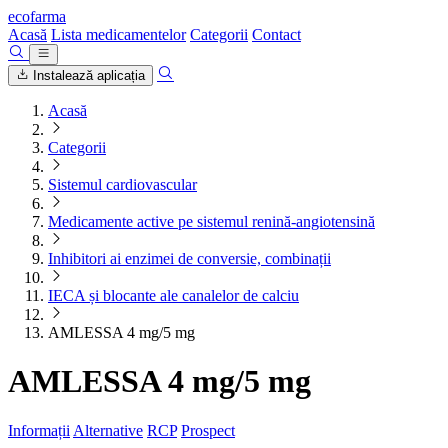
ecofarma
Acasă
Lista medicamentelor
Categorii
Contact
Instalează aplicația
Acasă
Categorii
Sistemul cardiovascular
Medicamente active pe sistemul renină-angiotensină
Inhibitori ai enzimei de conversie, combinații
IECA și blocante ale canalelor de calciu
AMLESSA 4 mg/5 mg
AMLESSA 4 mg/5 mg
Informații
Alternative
RCP
Prospect