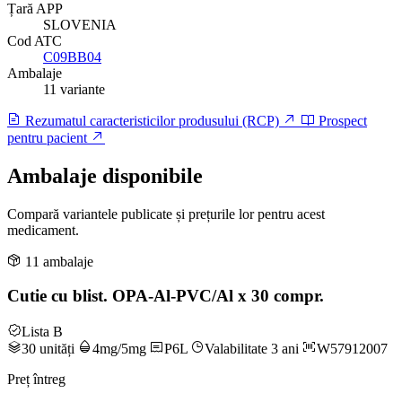
Țară APP
SLOVENIA
Cod ATC
C09BB04
Ambalaje
11 variante
Rezumatul caracteristicilor produsului (RCP)
Prospect
pentru pacient
Ambalaje disponibile
Compară variantele publicate și prețurile lor pentru acest
medicament.
11 ambalaje
Cutie cu blist. OPA-Al-PVC/Al x 30 compr.
Lista B
30 unități
4mg/5mg
P6L
Valabilitate 3 ani
W57912007
Preț întreg