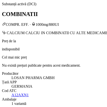
Substanță activă (DCI)
COMBINATII
COMPR. EFF.
·
1000mg/880UI
CALCIUM CALCIU IN COMBINATII CU ALTE MEDICAM
Preț de la
indisponibil
Cel mai mic preț
Nu există prețuri publicate pentru acest medicament.
Producător
LOSAN PHARMA GMBH
Țară APP
GERMANIA
Cod ATC
A12AXN1
Ambalaje
1 variantă