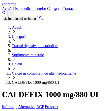
ecofarma
Acasă
Lista medicamentelor
Categorii
Contact
Instalează aplicația
Acasă
Categorii
Tractul digestiv și metabolism
Suplimente minerale
Calciu
Calciu în combinații cu alte medicamente
CALDEFIX 1000 mg/880 UI
CALDEFIX 1000 mg/880 UI
Informații
Alternative
RCP
Prospect