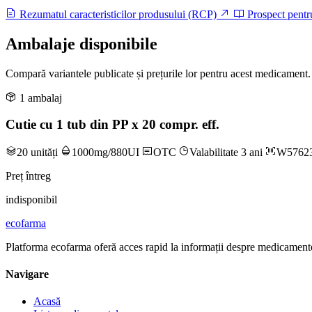
Rezumatul caracteristicilor produsului (RCP)
Prospect pentr
Ambalaje disponibile
Compară variantele publicate și prețurile lor pentru acest medicament.
1 ambalaj
Cutie cu 1 tub din PP x 20 compr. eff.
20 unități
1000mg/880UI
OTC
Valabilitate 3 ani
W5762
Preț întreg
indisponibil
ecofarma
Platforma ecofarma oferă acces rapid la informații despre medicamente
Navigare
Acasă