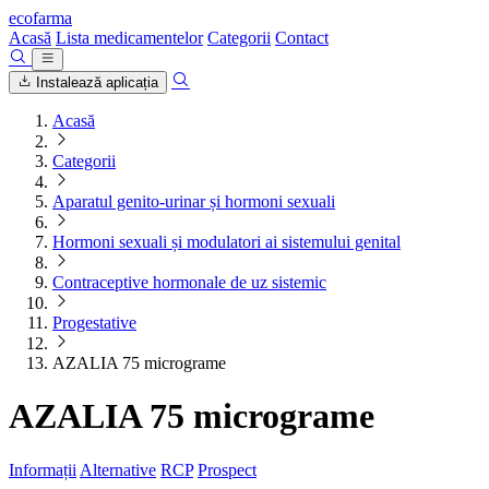
ecofarma
Acasă
Lista medicamentelor
Categorii
Contact
Instalează aplicația
Acasă
Categorii
Aparatul genito-urinar și hormoni sexuali
Hormoni sexuali și modulatori ai sistemului genital
Contraceptive hormonale de uz sistemic
Progestative
AZALIA 75 micrograme
AZALIA 75 micrograme
Informații
Alternative
RCP
Prospect