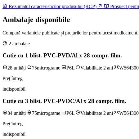
Rezumatul caracteristicilor produsului (RCP)
Prospect pentr
Ambalaje disponibile
Compară variantele publicate și prețurile lor pentru acest medicament.
2 ambalaje
Cutie cu 1 blist. PVC-PVD/Al x 28 compr. film.
28 unități
75micrograme
P6L
Valabilitate 2 ani
W564300
Preț întreg
indisponibil
Cutie cu 3 blist. PVC-PVDC/Al x 28 compr. film.
84 unități
75micrograme
P6L
Valabilitate 2 ani
W564300
Preț întreg
indisponibil