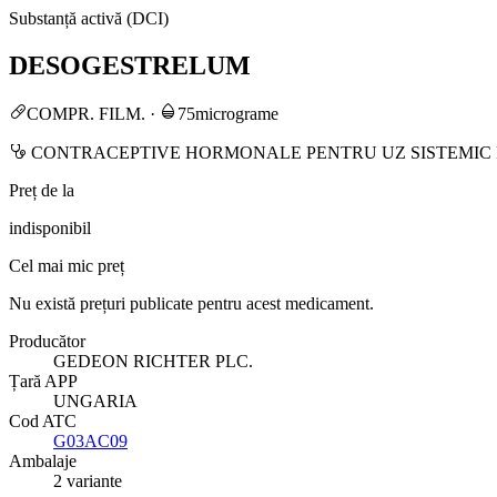
Substanță activă (DCI)
DESOGESTRELUM
COMPR. FILM.
·
75micrograme
CONTRACEPTIVE HORMONALE PENTRU UZ SISTEMIC
Preț de la
indisponibil
Cel mai mic preț
Nu există prețuri publicate pentru acest medicament.
Producător
GEDEON RICHTER PLC.
Țară APP
UNGARIA
Cod ATC
G03AC09
Ambalaje
2 variante