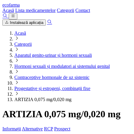
ecofarma
Acasă
Lista medicamentelor
Categorii
Contact
Instalează aplicația
Acasă
Categorii
Aparatul genito-urinar și hormoni sexuali
Hormoni sexuali și modulatori ai sistemului genital
Contraceptive hormonale de uz sistemic
Progestative și estrogeni, combinații fixe
ARTIZIA 0,075 mg/0,020 mg
ARTIZIA 0,075 mg/0,020 mg
Informații
Alternative
RCP
Prospect