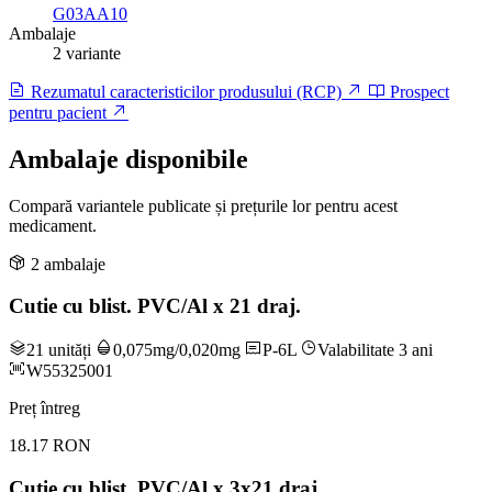
G03AA10
Ambalaje
2 variante
Rezumatul caracteristicilor produsului (RCP)
Prospect
pentru pacient
Ambalaje disponibile
Compară variantele publicate și prețurile lor pentru acest
medicament.
2 ambalaje
Cutie cu blist. PVC/Al x 21 draj.
21 unități
0,075mg/0,020mg
P-6L
Valabilitate 3 ani
W55325001
Preț întreg
18.17 RON
Cutie cu blist. PVC/Al x 3x21 draj.