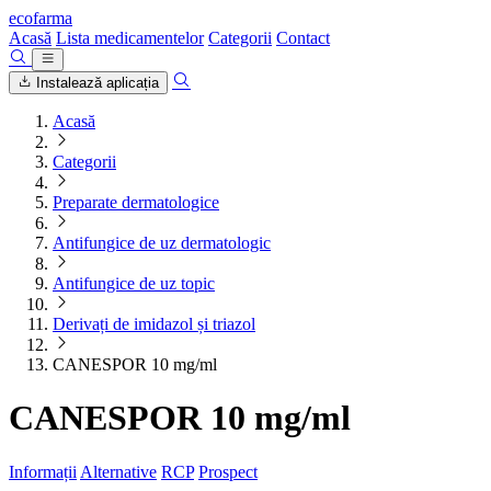
ecofarma
Acasă
Lista medicamentelor
Categorii
Contact
Instalează aplicația
Acasă
Categorii
Preparate dermatologice
Antifungice de uz dermatologic
Antifungice de uz topic
Derivați de imidazol și triazol
CANESPOR 10 mg/ml
CANESPOR 10 mg/ml
Informații
Alternative
RCP
Prospect