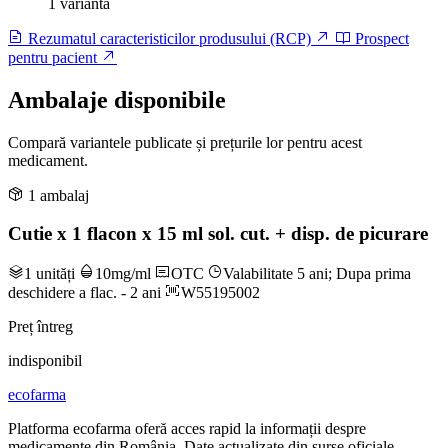
1 variantă
Rezumatul caracteristicilor produsului (RCP)
Prospect
pentru pacient
Ambalaje disponibile
Compară variantele publicate și prețurile lor pentru acest
medicament.
1 ambalaj
Cutie x 1 flacon x 15 ml sol. cut. + disp. de picurare
1 unități
10mg/ml
OTC
Valabilitate 5 ani; Dupa prima
deschidere a flac. - 2 ani
W55195002
Preț întreg
indisponibil
ecofarma
Platforma ecofarma oferă acces rapid la informații despre
medicamente din România. Date actualizate din surse oficiale.