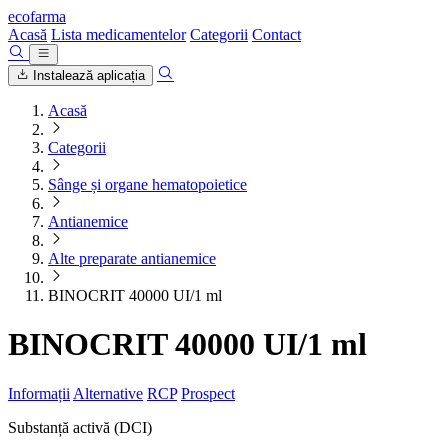
ecofarma
Acasă
Lista medicamentelor
Categorii
Contact
Instalează aplicația
Acasă
Categorii
Sânge și organe hematopoietice
Antianemice
Alte preparate antianemice
BINOCRIT 40000 UI/1 ml
BINOCRIT 40000 UI/1 ml
Informații
Alternative
RCP
Prospect
Substanță activă (DCI)