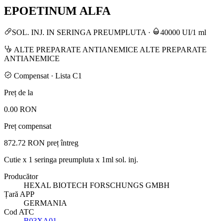
EPOETINUM ALFA
SOL. INJ. IN SERINGA PREUMPLUTA
·
40000 UI/1 ml
ALTE PREPARATE ANTIANEMICE ALTE PREPARATE
ANTIANEMICE
Compensat · Lista C1
Preț de la
0.00 RON
Preț compensat
872.72 RON
preț întreg
Cutie x 1 seringa preumpluta x 1ml sol. inj.
Producător
HEXAL BIOTECH FORSCHUNGS GMBH
Țară APP
GERMANIA
Cod ATC
B03XA01