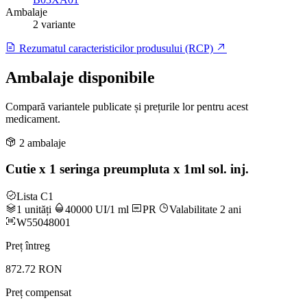
Ambalaje
2 variante
Rezumatul caracteristicilor produsului (RCP)
Ambalaje disponibile
Compară variantele publicate și prețurile lor pentru acest
medicament.
2 ambalaje
Cutie x 1 seringa preumpluta x 1ml sol. inj.
Lista C1
1 unități
40000 UI/1 ml
PR
Valabilitate 2 ani
W55048001
Preț întreg
872.72 RON
Preț compensat