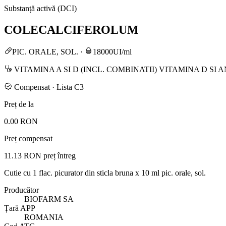
Substanță activă (DCI)
COLECALCIFEROLUM
PIC. ORALE, SOL.
·
18000UI/ml
VITAMINA A SI D (INCL. COMBINATII) VITAMINA D SI 
Compensat · Lista C3
Preț de la
0.00 RON
Preț compensat
11.13 RON
preț întreg
Cutie cu 1 flac. picurator din sticla bruna x 10 ml pic. orale, sol.
Producător
BIOFARM SA
Țară APP
ROMANIA