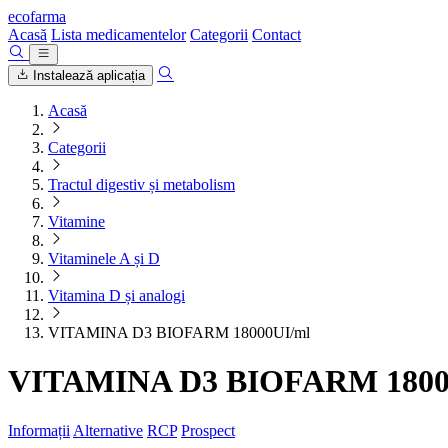
ecofarma
Acasă
Lista medicamentelor
Categorii
Contact
Instalează aplicația
Acasă
Categorii
Tractul digestiv și metabolism
Vitamine
Vitaminele A și D
Vitamina D și analogi
VITAMINA D3 BIOFARM 18000UI/ml
VITAMINA D3 BIOFARM 1800
Informații
Alternative
RCP
Prospect