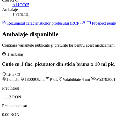
Cod ATC
A11CC05
Ambalaje
1 variantă
Rezumatul caracteristicilor produsului (RCP)
Prospect pentr
Ambalaje disponibile
Compară variantele publicate și prețurile lor pentru acest medicament.
1 ambalaj
Cutie cu 1 flac. picurator din sticla bruna x 10 ml pic. 
Lista C3
1 unități
18000UI/ml
P-6L
Valabilitate 4 ani
W53793001
Preț întreg
11.13 RON
Preț compensat
0.00 RON