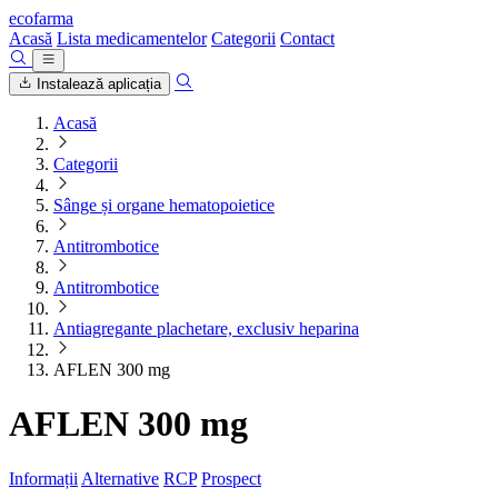
ecofarma
Acasă
Lista medicamentelor
Categorii
Contact
Instalează aplicația
Acasă
Categorii
Sânge și organe hematopoietice
Antitrombotice
Antitrombotice
Antiagregante plachetare, exclusiv heparina
AFLEN 300 mg
AFLEN 300 mg
Informații
Alternative
RCP
Prospect