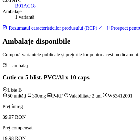
Cod ATC
B01AC18
Ambalaje
1 variantă
Rezumatul caracteristicilor produsului (RCP)
Prospect pentr
Ambalaje disponibile
Compară variantele publicate și prețurile lor pentru acest medicament.
1 ambalaj
Cutie cu 5 blist. PVC/Al x 10 caps.
Lista B
50 unități
300mg
P-RF
Valabilitate 2 ani
W53412001
Preț întreg
39.97 RON
Preț compensat
19.98 RON