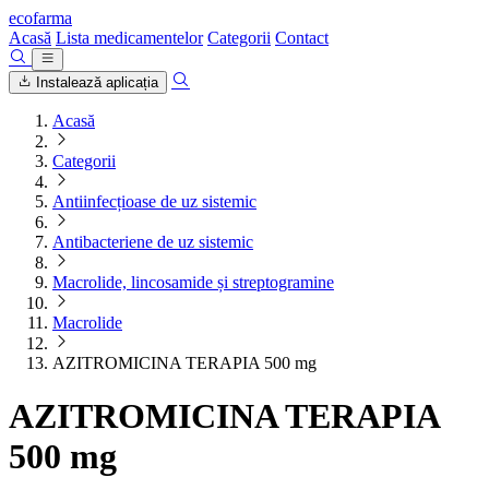
ecofarma
Acasă
Lista medicamentelor
Categorii
Contact
Instalează aplicația
Acasă
Categorii
Antiinfecțioase de uz sistemic
Antibacteriene de uz sistemic
Macrolide, lincosamide și streptogramine
Macrolide
AZITROMICINA TERAPIA 500 mg
AZITROMICINA TERAPIA
500 mg