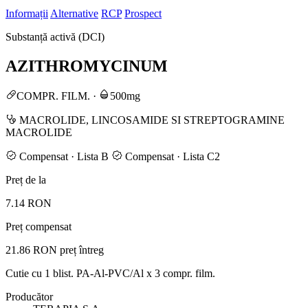
Informații
Alternative
RCP
Prospect
Substanță activă (DCI)
AZITHROMYCINUM
COMPR. FILM.
·
500mg
MACROLIDE, LINCOSAMIDE SI STREPTOGRAMINE
MACROLIDE
Compensat · Lista B
Compensat · Lista C2
Preț de la
7.14 RON
Preț compensat
21.86 RON
preț întreg
Cutie cu 1 blist. PA-Al-PVC/Al x 3 compr. film.
Producător