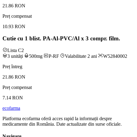
21.86 RON
Preț compensat
10.93 RON
Cutie cu 1 blist. PA-Al-PVC/Al x 3 compr. film.
Lista C2
3 unități
500mg
P-RF
Valabilitate 2 ani
W52840002
Preț întreg
21.86 RON
Preț compensat
7.14 RON
ecofarma
Platforma ecofarma oferă acces rapid la informații despre
medicamente din România. Date actualizate din surse oficiale.
Navigare