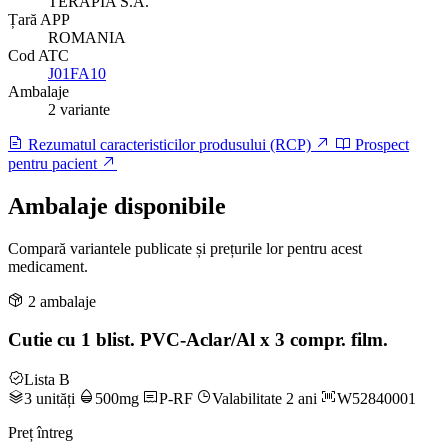
TERAPIA S.A.
Țară APP
ROMANIA
Cod ATC
J01FA10
Ambalaje
2 variante
Rezumatul caracteristicilor produsului (RCP)
Prospect
pentru pacient
Ambalaje disponibile
Compară variantele publicate și prețurile lor pentru acest
medicament.
2 ambalaje
Cutie cu 1 blist. PVC-Aclar/Al x 3 compr. film.
Lista B
3 unități
500mg
P-RF
Valabilitate 2 ani
W52840001
Preț întreg