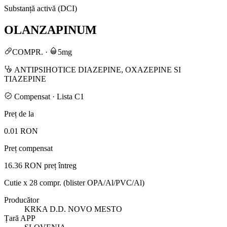
Substanță activă (DCI)
OLANZAPINUM
COMPR.
·
5mg
ANTIPSIHOTICE DIAZEPINE, OXAZEPINE SI
TIAZEPINE
Compensat · Lista C1
Preț de la
0.01 RON
Preț compensat
16.36 RON
preț întreg
Cutie x 28 compr. (blister OPA/Al/PVC/Al)
Producător
KRKA D.D. NOVO MESTO
Țară APP