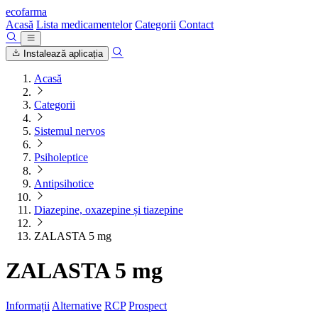
ecofarma
Acasă
Lista medicamentelor
Categorii
Contact
Instalează aplicația
Acasă
Categorii
Sistemul nervos
Psiholeptice
Antipsihotice
Diazepine, oxazepine și tiazepine
ZALASTA 5 mg
ZALASTA 5 mg
Informații
Alternative
RCP
Prospect