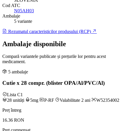
SLOVENIA
Cod ATC
N05AH03
Ambalaje
5 variante
Rezumatul caracteristicilor produsului (RCP)
Ambalaje disponibile
Compară variantele publicate și prețurile lor pentru acest
medicament.
5 ambalaje
Cutie x 28 compr. (blister OPA/Al/PVC/Al)
Lista C1
28 unități
5mg
P-RF
Valabilitate 2 ani
W52354002
Preț întreg
16.36 RON
Preț compensat