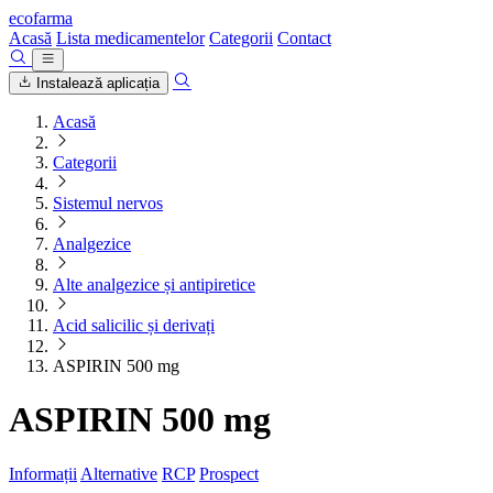
ecofarma
Acasă
Lista medicamentelor
Categorii
Contact
Instalează aplicația
Acasă
Categorii
Sistemul nervos
Analgezice
Alte analgezice și antipiretice
Acid salicilic și derivați
ASPIRIN 500 mg
ASPIRIN 500 mg
Informații
Alternative
RCP
Prospect