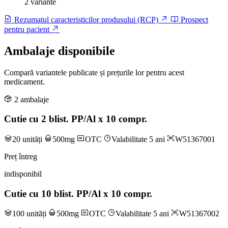
2 variante
Rezumatul caracteristicilor produsului (RCP)
Prospect
pentru pacient
Ambalaje disponibile
Compară variantele publicate și prețurile lor pentru acest
medicament.
2 ambalaje
Cutie cu 2 blist. PP/Al x 10 compr.
20 unități
500mg
OTC
Valabilitate 5 ani
W51367001
Preț întreg
indisponibil
Cutie cu 10 blist. PP/Al x 10 compr.
100 unități
500mg
OTC
Valabilitate 5 ani
W51367002