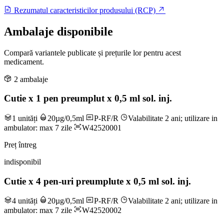
Rezumatul caracteristicilor produsului (RCP)
Ambalaje disponibile
Compară variantele publicate și prețurile lor pentru acest
medicament.
2 ambalaje
Cutie x 1 pen preumplut x 0,5 ml sol. inj.
1 unități
20µg/0,5ml
P-RF/R
Valabilitate 2 ani; utilizare in
ambulator: max 7 zile
W42520001
Preț întreg
indisponibil
Cutie x 4 pen-uri preumplute x 0,5 ml sol. inj.
4 unități
20µg/0,5ml
P-RF/R
Valabilitate 2 ani; utilizare in
ambulator: max 7 zile
W42520002