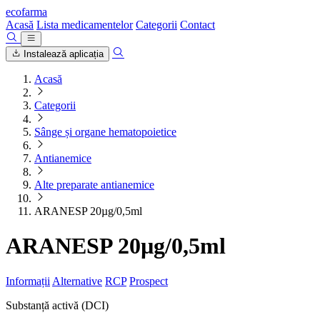
ecofarma
Acasă
Lista medicamentelor
Categorii
Contact
Instalează aplicația
Acasă
Categorii
Sânge și organe hematopoietice
Antianemice
Alte preparate antianemice
ARANESP 20µg/0,5ml
ARANESP 20µg/0,5ml
Informații
Alternative
RCP
Prospect
Substanță activă (DCI)