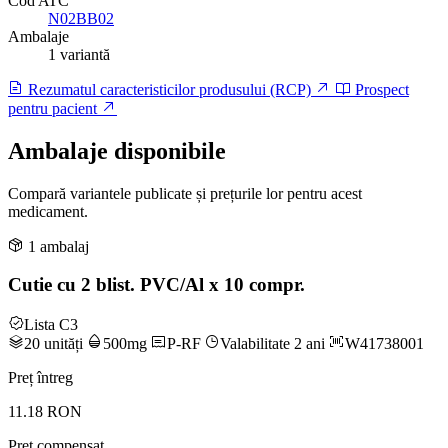
Cod ATC
N02BB02
Ambalaje
1 variantă
Rezumatul caracteristicilor produsului (RCP)
Prospect
pentru pacient
Ambalaje disponibile
Compară variantele publicate și prețurile lor pentru acest
medicament.
1 ambalaj
Cutie cu 2 blist. PVC/Al x 10 compr.
Lista C3
20 unități
500mg
P-RF
Valabilitate 2 ani
W41738001
Preț întreg
11.18 RON
Preț compensat