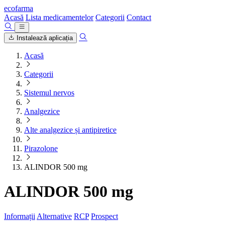
ecofarma
Acasă
Lista medicamentelor
Categorii
Contact
Instalează aplicația
Acasă
Categorii
Sistemul nervos
Analgezice
Alte analgezice și antipiretice
Pirazolone
ALINDOR 500 mg
ALINDOR 500 mg
Informații
Alternative
RCP
Prospect