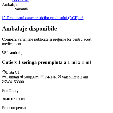
Ambalaje
1 variantă
Rezumatul caracteristicilor produsului (RCP)
Ambalaje disponibile
Compară variantele publicate și prețurile lor pentru acest
medicament.
1 ambalaj
Cutie x 1 seringa preumpluta a 1 ml x 1 ml
Lista C1
1 unități
500µg/ml
P-RF/R
Valabilitate 2 ani
W41533001
Preț întreg
3040.07 RON
Preț compensat