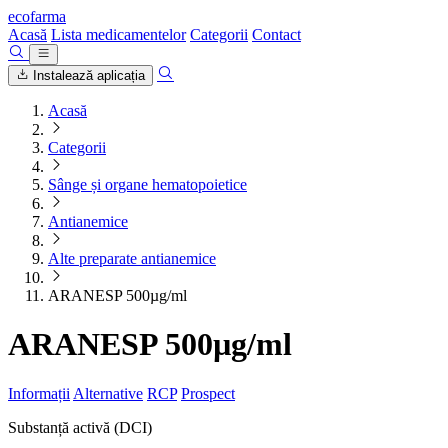
ecofarma
Acasă
Lista medicamentelor
Categorii
Contact
Instalează aplicația
Acasă
Categorii
Sânge și organe hematopoietice
Antianemice
Alte preparate antianemice
ARANESP 500µg/ml
ARANESP 500µg/ml
Informații
Alternative
RCP
Prospect
Substanță activă (DCI)