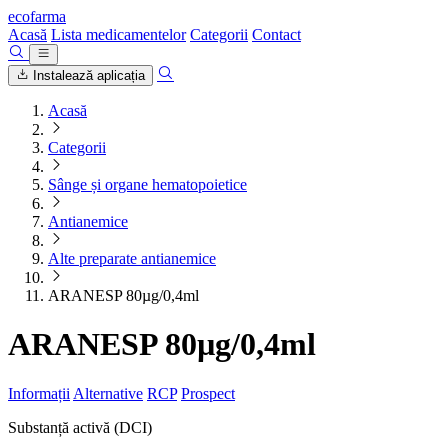
ecofarma
Acasă
Lista medicamentelor
Categorii
Contact
Instalează aplicația
Acasă
Categorii
Sânge și organe hematopoietice
Antianemice
Alte preparate antianemice
ARANESP 80µg/0,4ml
ARANESP 80µg/0,4ml
Informații
Alternative
RCP
Prospect
Substanță activă (DCI)