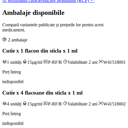
Rezumatul caracteristicilor produsului (RCP)
Ambalaje disponibile
Compară variantele publicate și prețurile lor pentru acest
medicament.
2 ambalaje
Cutie x 1 flacon din sticla x 1 ml
1 unități
15µg/ml
P-RF/R
Valabilitate 2 ani
W41518001
Preț întreg
indisponibil
Cutie x 4 flacoane din sticla x 1 ml
4 unități
15µg/ml
P-RF/R
Valabilitate 2 ani
W41518002
Preț întreg
indisponibil