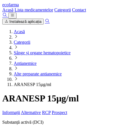
ecofarma
Acasă
Lista medicamentelor
Categorii
Contact
Instalează aplicația
Acasă
Categorii
Sânge și organe hematopoietice
Antianemice
Alte preparate antianemice
ARANESP 15µg/ml
ARANESP 15µg/ml
Informații
Alternative
RCP
Prospect
Substanță activă (DCI)