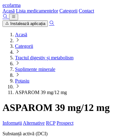
ecofarma
Acasă
Lista medicamentelor
Categorii
Contact
Instalează aplicația
Acasă
Categorii
Tractul digestiv și metabolism
Suplimente minerale
Potasiu
ASPAROM 39 mg/12 mg
ASPAROM 39 mg/12 mg
Informații
Alternative
RCP
Prospect
Substanță activă (DCI)