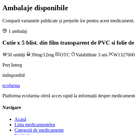
Ambalaje disponibile
Compară variantele publicate și prețurile lor pentru acest medicament.
1 ambalaj
Cutie x 5 blist. din film transparent de PVC si folie d
50 unități
39mg/12mg
OTC
Valabilitate 3 ani
W1327600
Preț întreg
indisponibil
ecofarma
Platforma ecofarma oferă acces rapid la informații despre medicamente
Navigare
Acasă
Lista medicamentelor
Categorii de medicamente