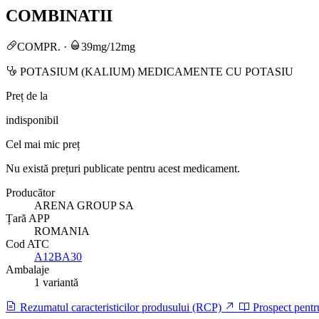
COMBINATII
COMPR.
·
39mg/12mg
POTASIUM (KALIUM) MEDICAMENTE CU POTASIU
Preț de la
indisponibil
Cel mai mic preț
Nu există prețuri publicate pentru acest medicament.
Producător
ARENA GROUP SA
Țară APP
ROMANIA
Cod ATC
A12BA30
Ambalaje
1 variantă
Rezumatul caracteristicilor produsului (RCP)
Prospect pentr