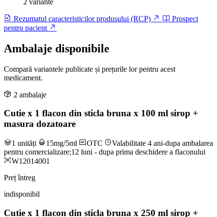
2 variante
Rezumatul caracteristicilor produsului (RCP)
Prospect
pentru pacient
Ambalaje disponibile
Compară variantele publicate și prețurile lor pentru acest
medicament.
2 ambalaje
Cutie x 1 flacon din sticla bruna x 100 ml sirop +
masura dozatoare
1 unități
15mg/5ml
OTC
Valabilitate 4 ani-dupa ambalarea
pentru comercializare;12 luni - dupa prima deschidere a flaconului
W12014001
Preț întreg
indisponibil
Cutie x 1 flacon din sticla bruna x 250 ml sirop +