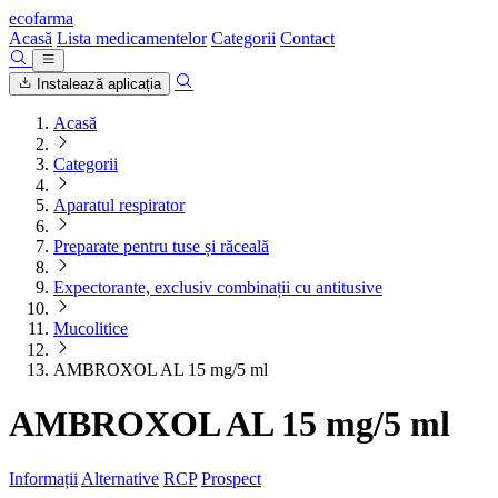
ecofarma
Acasă
Lista medicamentelor
Categorii
Contact
Instalează aplicația
Acasă
Categorii
Aparatul respirator
Preparate pentru tuse și răceală
Expectorante, exclusiv combinații cu antitusive
Mucolitice
AMBROXOL AL 15 mg/5 ml
AMBROXOL AL 15 mg/5 ml
Informații
Alternative
RCP
Prospect