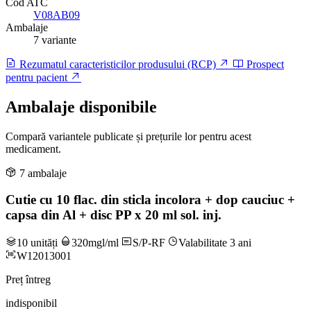
Cod ATC
V08AB09
Ambalaje
7 variante
Rezumatul caracteristicilor produsului (RCP)
Prospect
pentru pacient
Ambalaje disponibile
Compară variantele publicate și prețurile lor pentru acest
medicament.
7 ambalaje
Cutie cu 10 flac. din sticla incolora + dop cauciuc +
capsa din Al + disc PP x 20 ml sol. inj.
10 unități
320mgl/ml
S/P-RF
Valabilitate 3 ani
W12013001
Preț întreg
indisponibil