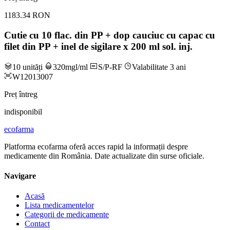
1183.34 RON
Cutie cu 10 flac. din PP + dop cauciuc cu capac cu
filet din PP + inel de sigilare x 200 ml sol. inj.
10 unități
320mgl/ml
S/P-RF
Valabilitate 3 ani
W12013007
Preț întreg
indisponibil
ecofarma
Platforma ecofarma oferă acces rapid la informații despre
medicamente din România. Date actualizate din surse oficiale.
Navigare
Acasă
Lista medicamentelor
Categorii de medicamente
Contact