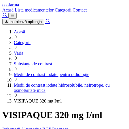
ecofarma
Acasă
Lista medicamentelor
Categorii
Contact
Instalează aplicația
Acasă
Categorii
Varia
Substanțe de contrast
Medii de contrast iodate pentru radiologie
Medii de contrast iodate hidrosolubile, nefrotrope, cu
osmolaritate mică
VISIPAQUE 320 mg I/ml
VISIPAQUE 320 mg I/ml